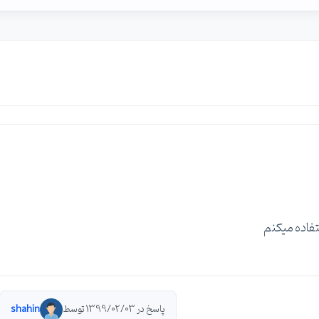
تفاده میکنم
پاسخ در 1399/02/03 توسط
shahin