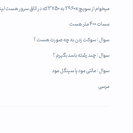
میخوام از سویچ 2960x به 3750 که در اتاق سرور هست لینک بدم
مسات 400 متر هست
سوال : سوکت زدن به چه صورت هست ؟
سوال : چند رشته باسد بگیرم ؟
سوال : مالتی مود یا سینگل مود
مرسی