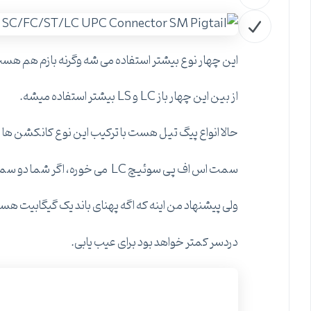
این چهار نوع بیشتر استفاده می شه وگرنه بازم هم هس
از بین این چهار باز LC و LS بیشتر استفاده میشه.
حالا انواع پیگ تیل هست با ترکیب این نوع کانکشن ها برای مثال دو سر LC یا
سمت اس اف پی سوئیچ LC می خوره، اگر شما دو سمت اس اف پی سوئیچ داری یعنی پیگ تیل LC به LC نیاز داری.
ولی پیشنهاد من اینه که اگه پهنای باند یک گیگابیت هست و سوئیچ ها نزدیک ب
دردسر کمتر خواهد بود برای عیب یابی.