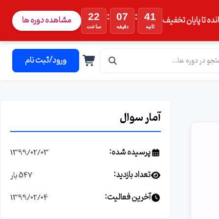
:
:
22
07
41
نده تا پایان تخفیف
مشاهده دوره ها
ثانیه
دقیقه
ساعت
ورود/ثبت نام
آمار سوال
پرسیده شده:
1399/02/03
تعداد بازدید:
547 بار
آخرین فعالیت:
1399/02/04