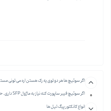
اگر سوئیچ ها هر دو توی یه رک هستن اره می تونی مستق
0
اگر سوئیچ فیبر ساپورت کنه نیاز به ماژول SFP داری. حالا با توجه به پهنای باند میتونه 1Gb باشه یا 10Gb یا بیشتر.
انواع کانکتور پیگ تیل ها