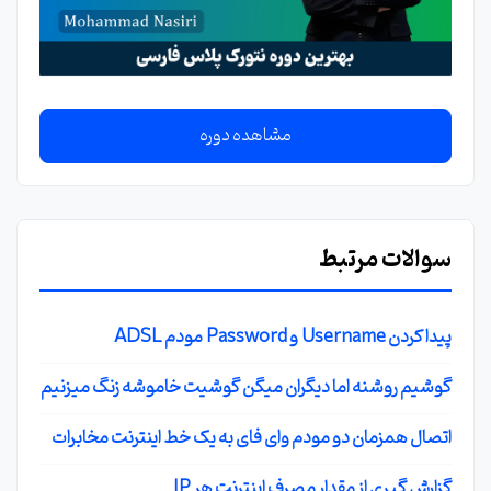
مشاهده دوره
سوالات مرتبط
پیدا کردن Username و Password مودم ADSL
گوشیم روشنه اما دیگران میگن گوشیت خاموشه زنگ میزنیم
اتصال همزمان دو مودم وای فای به یک خط اینترنت مخابرات
گزارش گیری از مقدار مصرف اینترنت هر IP