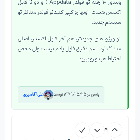
ویندوز 10 رفته تو فولدر Appdata ) و دو تا فایل
اکسس هست ، اونها رو کپی کنید تو فولدر متناظر تو
سیستم جدید.
تو ورژن های جدیدش هم آخر فایل اکسس اصلی
عدد 2 داره. اسم دقیق فایل یادم نیست ولی محض
احتیاط هر دو رو ببرید.
پاسخ در 1399/05/25 توسط
علی آقامیری
0