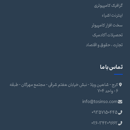
گرافیک کامپیوتری
اینترنت اشیاء
سخت افزار کامپیوتر
تحصیلات آکادمیک
تجارت ، حقوق و اقتصاد
تماس با ما
کرج - شاهین ویلا - نبش خیابان هفتم شرقی - مجتمع مهرگان - طبقه
6 - واحد 704
info@tosinso.com
09357150445
026-34209662