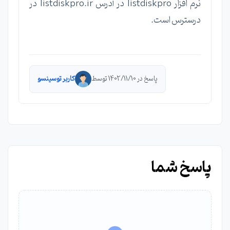
نرم افزار listdiskpro در آدرس listdiskpro.ir در
درسترس است.
پاسخ در 1402/11/10 توسط
کاربر توسینسو
پاسخ شما