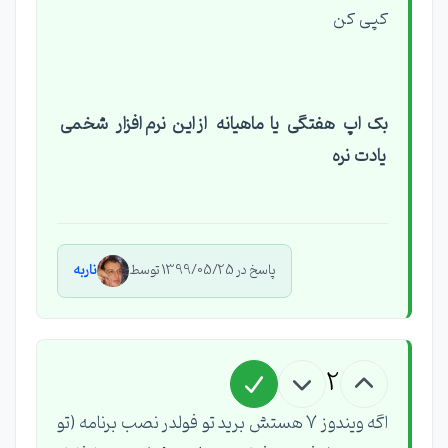
کپی کن
بک اپ هفتگی یا ماهیانه از این نرم افزار شخمی
یادت نره
پاسخ در 1399/05/25 توسط
ناربه
2
اگه ویندوز 7 هستش برید تو فولدر نصب برنامه (تو