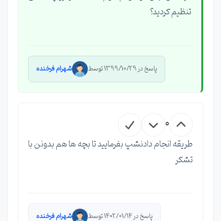
تنظیم کردید؟
پاسخ در 1399/10/29 توسط
شهرام فرخنده
0
طریقه انجام دادنشپ بفرمایید تا بچه ها هم بدونن با
تشکر
پاسخ در 1402/01/14 توسط
شهرام فرخنده