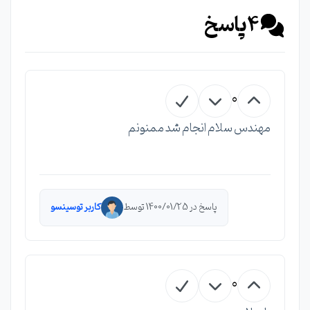
4
پاسخ
0
مهندس سلام انجام شد ممنونم
پاسخ در 1400/01/25 توسط
کاربر توسینسو
0