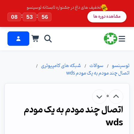
تخفیف های داغ در جشنواره تابستانه توسینسو
:
:
مشاهده دوره ها
08
53
55
توسینسو
سوالات
شبکه های کامپیوتری
اتصال چند مودم به یک مودم wds
0
اتصال چند مودم به یک مودم
wds