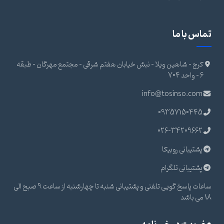
تماس با ما
کرج - شاهین ویلا - نبش خیابان هفتم شرقی - مجتمع مهرگان - طبقه
6 - واحد 704
info@tosinso.com
09357150445
026-34209662
پشتیبانی روبیکا
پشتیبانی تلگرام
ساعات پاسخ گویی تلفنی و پشتیبانی شنبه تا چهارشنبه از ساعت 9 صبح الی
18 می باشد