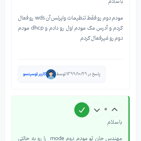
با سلام
مودم دوم رو فقط تنظیمات وایرلس آن wds رو فعال
کردم و آدرس مک مودم اول رو دادم و dhcp مودم
دوم رو غیرفعال کردم
پاسخ در 1399/10/29 توسط
کاربر توسینسو
0
با سلام
مهندس جان تو مودم دوم mode را رو په حالتی