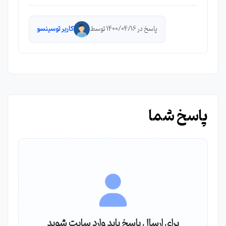
پاسخ در 1400/04/16 توسط
کاربر توسینسو
پاسخ شما
برای ارسال پاسخ باید وارد سایت شوید