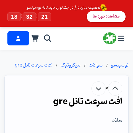
تخفیف های داغ در جشنواره تابستانه توسینسو
:
:
مشاهده دوره ها
18
32
20
توسینسو
سوالات
میکروتیک
افت سرعت تانل gre
0
افت سرعت تانل gre
سلام