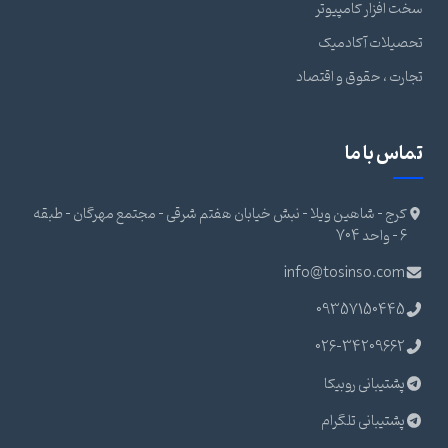
سخت افزار کامپیوتر
تحصیلات آکادمیک
تجارت ، حقوق و اقتصاد
تماس با ما
کرج - شاهین ویلا - نبش خیابان هفتم شرقی - مجتمع مهرگان - طبقه
6 - واحد 704
info@tosinso.com
09357150445
026-34209662
پشتیبانی روبیکا
پشتیبانی تلگرام