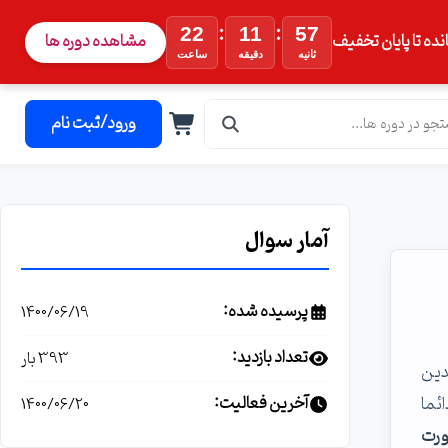
:
:
22
11
56
نده تا پایان تخفیف
مشاهده دوره ها
ثانیه
دقیقه
ساعت
ورود/ثبت نام
آمار سوال
پرسیده شده:
1400/06/19
تعداد بازدید:
393 بار
دین
ئما
آخرین فعالیت:
1400/06/20
ورت