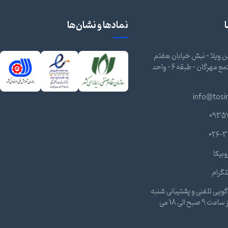
نمادها و نشان‌ها
 ویلا - نبش خیابان هفتم
شرقی - مجتمع مهرگان - طبقه 6 - واحد
info@tosi
0935
026-3
وبیکا
لگرام
ویی تلفنی و پشتیبانی شنبه
تا چهارشنبه از ساعت 9 صبح الی 18 می