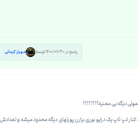
پاسخ در 1400/06/20 توسط
مهیار کرمانی
ولی دیگه بی معنیه؟!؟!؟!؟!
نار لپ تاپ یک درایو نوری بزارن پورتهای دیگه محدود میشه و تعدادش