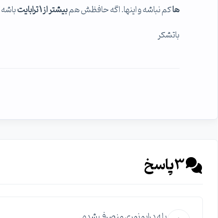
ها
کم نباشه و اینها. اگه حافظش هم
بیشتر از 1 ترابایت
باشه که شامل sd
باتشکر
3
پاسخ
بله درایو نوری منصرف شدم.