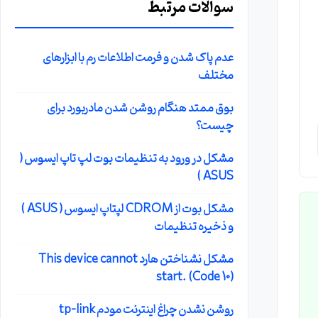
سوالات مرتبط
سال
عدم پاک شدن و فرمت اطلاعات رم با ابزارهای
مختلف
بوق ممتد هنگام روشن شدن مادربورد برای
چیست؟
مشکل در ورود به تنظیمات بوت لپ تاپ ایسوس (
ASUS )
مشکل بوت از CDROM لپتاپ ایسوس ( ASUS )
و ذخیره تنظیمات
مشکل نشناختن هارد This device cannot
start. (Code 10)
روشن نشدن چراغ اینترنت مودم tp-link