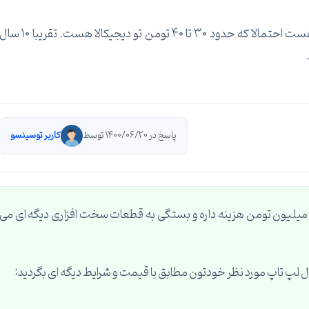
اپل هم خیلی گرون تره نسبت به مابقی. همون لنوو هست احتمالا که حدود ۳۰ تا ۴۰ تومن تو دیجیکالا هست. تقریبا ۱۰ 
پاسخ در 1400/06/20 توسط
کاربر توسینسو
لام، لپ تاپ با این مشخصات برای کاربرد شما، از ۱۵ میلیون تومن هزینه داره و بستگی به قطعات سخت افزاری دیگه ای می
ل لپ تاپ مورد نظر خودتون مطابق با قیمت و شرایط دیگه ای بگردید: