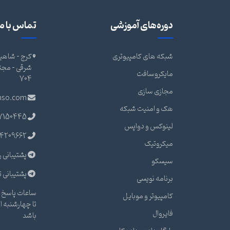
دوره‌های آموزشی
تماس با ما
شبکه های کامپیوتری
کرج - شاهین
مایکروسافت
704
مجازی سازی
nso.com
هک و امنیت شبکه
7150445
لینوکس و دواپس
4209662
میکروتیک
پشتیبانی ر
سیسکو
پشتیبانی ت
برنامه نویسی
ساعات پاسخ گ
کامپیوتر و موبایل
فایروال
باشد