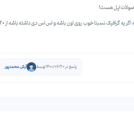
محصولات اپل هست!
اگر که ارزونتر بخاین بایست برید سراغ hp یا lenovo که اگر یه گرافیک نسبتا خوب روی اون باشه و اس اس دی داشته باش
پاسخ در 1400/06/20 توسط
آرش محمدپور