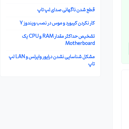
قطع شدن ناگهانی صدای لپ تاپ
کار نکردن کیبورد و موس در نصب ویندوز 7
تشخیص حداکثر مقدار RAM و CPU یک
Motherboard
مشکل شناسایی نشدن درایور وایرلس و LAN لپ
تاپ