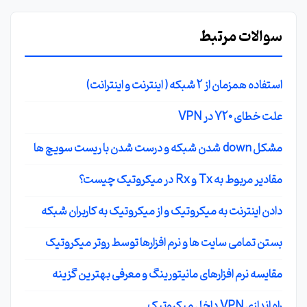
سوالات مرتبط
استفاده همزمان از 2 شبکه ( اینترنت و اینترانت)
علت خطای 720 در VPN
مشکل down شدن شبکه و درست شدن با ریست سویچ ها
مقادیر مربوط به Tx و Rx در میکروتیک چیست؟
دادن اینترنت به میکروتیک و از میکروتیک به کاربران شبکه
بستن تمامی سایت ها و نرم افزارها توسط روتر میکروتیک
مقایسه نرم افزارهای مانیتورینگ و معرفی بهترین گزینه
راه اندازی VPN داخل میکروتیک