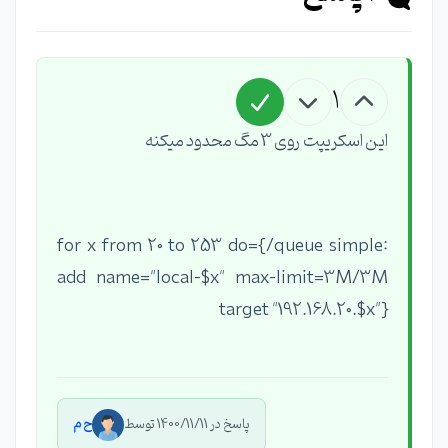
1
این اسکریپت روی 3 مگ محدود میکنه
:for x from 20 to 253 do={/queue simple
add name="local-$x" max-limit=3M/3M
target "192.168.20.$x"}
پاسخ در 1400/11/11 توسط
ح م