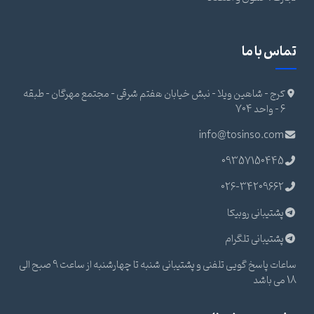
تماس با ما
کرج - شاهین ویلا - نبش خیابان هفتم شرقی - مجتمع مهرگان - طبقه
6 - واحد 704
info@tosinso.com
09357150445
026-34209662
پشتیبانی روبیکا
پشتیبانی تلگرام
ساعات پاسخ گویی تلفنی و پشتیبانی شنبه تا چهارشنبه از ساعت 9 صبح الی
18 می باشد