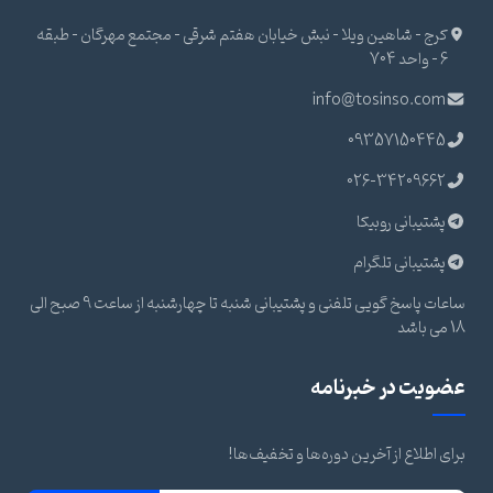
کرج - شاهین ویلا - نبش خیابان هفتم شرقی - مجتمع مهرگان - طبقه
6 - واحد 704
info@tosinso.com
09357150445
026-34209662
پشتیبانی روبیکا
پشتیبانی تلگرام
ساعات پاسخ گویی تلفنی و پشتیبانی شنبه تا چهارشنبه از ساعت 9 صبح الی
18 می باشد
عضویت در خبرنامه
برای اطلاع از آخرین دوره‌ها و تخفیف‌ها!