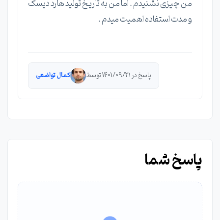
من چیزی نشنیدم . اما من به تاریخ تولید هارد دیسک
و مدت استفاده اهمیت میدم .
پاسخ در 1401/09/21 توسط
کمال تواضعی
پاسخ شما