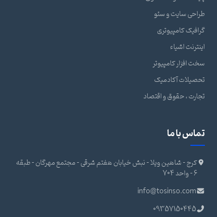
طراحی سایت و سئو
گرافیک کامپیوتری
اینترنت اشیاء
سخت افزار کامپیوتر
تحصیلات آکادمیک
تجارت ، حقوق و اقتصاد
تماس با ما
کرج - شاهین ویلا - نبش خیابان هفتم شرقی - مجتمع مهرگان - طبقه
6 - واحد 704
info@tosinso.com
09357150445