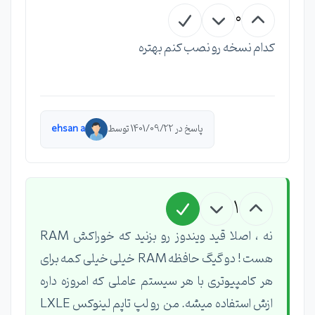
0
کدام نسخه رو نصب کنم بهتره
پاسخ در 1401/09/22 توسط
ehsan a
1
نه ، اصلا قید ویندوز رو بزنید که خوراکش RAM
هست ! دو گیگ حافظه RAM خیلی خیلی کمه برای
هر کامپیوتری با هر سیستم عاملی که امروزه داره
ازش استفاده میشه. من رو لپ تاپم لینوکس LXLE