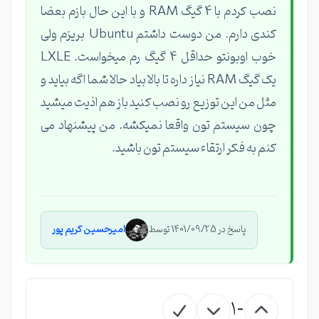
نصب کردم با 4 گیگ RAM و با این حال بازم بعضا
کندی دارم. من دوست داشتم Ubuntu بریزم ولی
خوب اوبونتو حداقل 4 گیگ رم میخواست. LXLE
یک گیگ RAM نیاز داره تا بالا بیاد حالا شما اگه بیاید و
مثل من این توزیع رو نصب کنید باز هم اذیت میشید
چون سیستم تون واقعا نمیکشه. من پیشنهاد می
کنم به فکر ارتقاء سیستم تون باشید.
پاسخ در 1401/09/25 توسط
امیرحسین کریم پور
-1