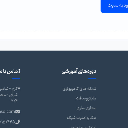
ود به سایت
دوره‌های آموزشی
تماس با ما
شبکه های کامپیوتری
کرج - شاهین
مایکروسافت
704
مجازی سازی
nso.com
هک و امنیت شبکه
7150445
لینوکس و دواپس