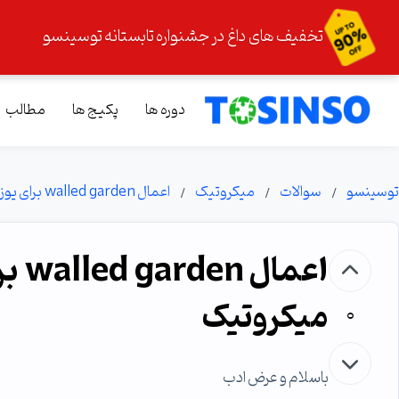
تخفیف های داغ در جشنواره تابستانه توسینسو
دوره ها
پکیج ها
مطالب
توسینسو
سوالات
میکروتیک
اعمال walled garden برای یوزرهای هات اسپات در میکروتیک
اعما
میکروتیک
0
باسلام و عرض ادب