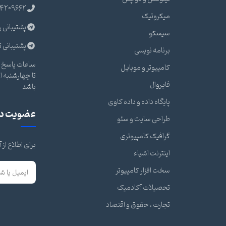
4209662
میکروتیک
پشتیبانی ر
سیسکو
پشتیبانی ت
برنامه نویسی
ساعات پاسخ گ
کامپیوتر و موبایل
فایروال
باشد
پایگاه داده و داده کاوی
عضویت در 
طراحی سایت و سئو
گرافیک کامپیوتری
برای اطلاع از
اینترنت اشیاء
سخت افزار کامپیوتر
تحصیلات آکادمیک
تجارت ، حقوق و اقتصاد