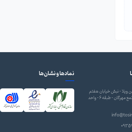
نمادها و نشان‌ها
 ویلا - نبش خیابان هفتم
شرقی - مجتمع مهرگان - طبقه 6 - واحد
info@tosi
0935