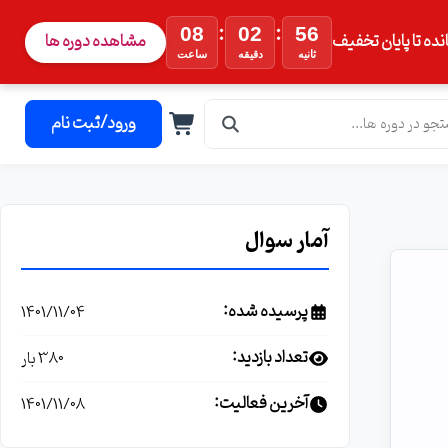
:
:
08
02
55
نده تا پایان تخفیف
مشاهده دوره ها
ثانیه
دقیقه
ساعت
ورود/ثبت نام
آمار سوال
پرسیده شده:
1401/11/04
تعداد بازدید:
380 بار
آخرین فعالیت:
1401/11/08