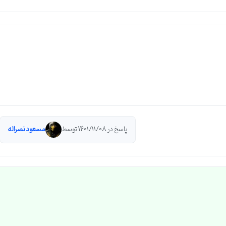
پاسخ در 1401/11/08 توسط
مسعود نصراله