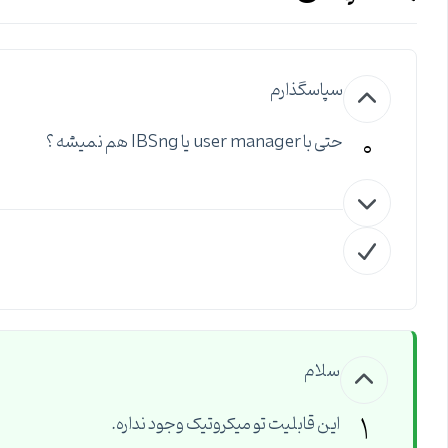
سپاسگذارم
0
حتی با user manager یا IBSng هم نمیشه ؟
سلام
1
این قابلیت تو میکروتیک وجود نداره.