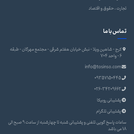
تجارت ، حقوق و اقتصاد
تماس با ما
کرج - شاهین ویلا - نبش خیابان هفتم شرقی - مجتمع مهرگان - طبقه
6 - واحد 704
info@tosinso.com
09357150445
026-34209662
پشتیبانی روبیکا
پشتیبانی تلگرام
ساعات پاسخ گویی تلفنی و پشتیبانی شنبه تا چهارشنبه از ساعت 9 صبح الی
18 می باشد