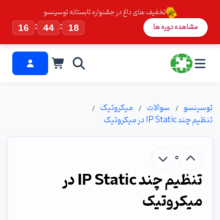
تخفیف های داغ در جشنواره تابستانه توسینسو
:
:
مشاهده دوره ها
16
44
17
توسینسو
سوالات
میکروتیک
تنظیم چند IP Static در میکروتیک
0
تنظیم چند IP Static در
میکروتیک