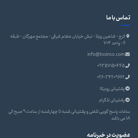
تماس با ما
کرج - شاهین ویلا - نبش خیابان هفتم شرقی - مجتمع مهرگان - طبقه
6 - واحد 704
info@tosinso.com
09357150445
026-34209662
پشتیبانی روبیکا
پشتیبانی تلگرام
ساعات پاسخ گویی تلفنی و پشتیبانی شنبه تا چهارشنبه از ساعت 9 صبح الی
18 می باشد
عضویت در خبرنامه