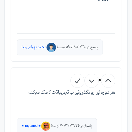
پاسخ در 1403/03/30 توسط
مجید بهرامی نیا
0
هر دوره ای رو بگذرونی ب تجربیاتت کمک میکنه
پاسخ در 1403/03/24 توسط
♣︎ ɐɥɯɐd ♣︎