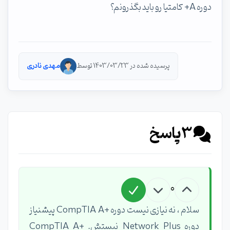
دوره A+ کامتیا رو باید بگذرونم؟
پرسیده شده در 1403/03/23 توسط
مهدی نادری
3
پاسخ
0
سلام ، نه نیازی نیست دوره +CompTIA A پیشنیاز
دوره Network Plus نیستش. +CompTIA A