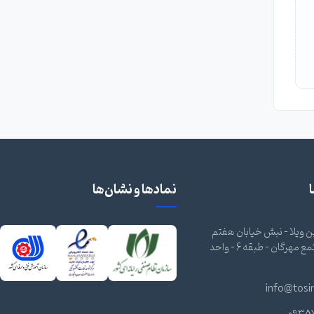
نمادها و نشان‌ها
 ویلا - نبش خیابان هفتم
شرقی - مجتمع مهرگان - طبقه 6 - واحد
info@tosi