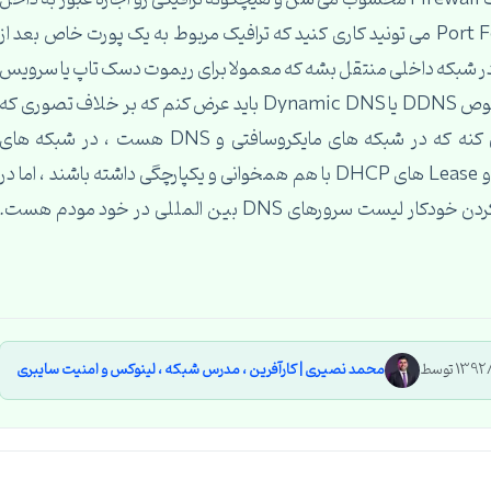
شبکه نمیدن ، شما با استفاده از قابلیت Port Forwarding می تونید کاری کنید که ترافیک مربوط به یک پورت خاص بعد از
NA ازش عبور کنه و به یک آدرس IP خاص در شبکه داخلی منتقل بشه که معمولا برای ریموت دسک تاپ یا سرویس
های وب می تونید از این قابلیت استفاده کنید. در خصوص DDNS یا Dynamic DNS باید عرض کنم که بر خلاف تصوری که
میشه که DDNS مثل همون DDNS ای عمل می کنه که در شبکه های مایکروسافتی و DNS هست ، در شبکه های
مایکروسافتی منظور از DDNS یعنی رکوردهای DNS و Lease های DHCP با هم همخوانی و یکپارچگی داشته باشند ، اما در
خصوص مودم های DSL این مفهوم به معنی بروز کردن خودکار لیست سرورهای DNS بین المللی در خود مودم هست.
محمد نصیری | کارآفرین ، مدرس شبکه ، لینوکس و امنیت سایبری