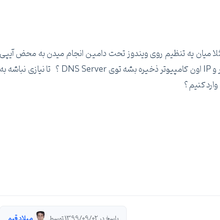
همونیه که مثلا میان یه تنظیم روی ویندوز تحت دامین انجام میدن به محض آیپی
گرفتن از DHCP یا رستارت کردن ویندوز , نام کامپیوتر و IP اون کامپیوتر ذخیره بشه توی DNS Server ؟ تا نیازی نباشه به
پاسخ در 1399/09/02 توسط
میلاد قیم