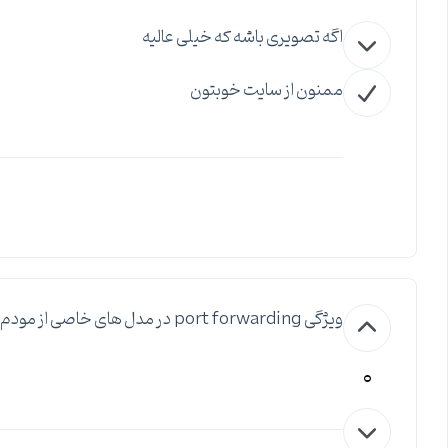
اگه تصویری باشه که خیلی عالیه
ممنون از سایت خوبتون
ویژگی port forwarding در مدل های خاصی از مودم ها وجود داره یا در اکثریت مودم های ADSL هست ؟
0