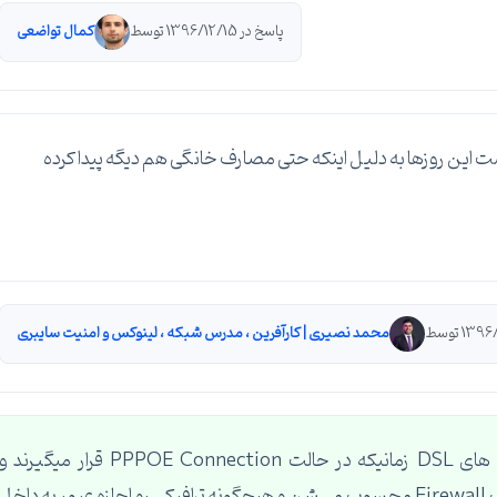
پاسخ در 1396/12/15 توسط
کمال تواضعی
محمد نصیری | کارآفرین ، مدرس شبکه ، لینوکس و امنیت سایبری
در خصوص Port Forwarding باید بگم که مودم های DSL زمانیکه در حالت PPPOE Connection قرار میگیرند و
خودشون عملیات NAT رو انجام می دن برای شبکه یک Firewall محسوب می شن و هیچگونه ترافیکی رو اجازه عبور به داخل