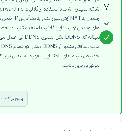
7
رسیدن به T
موفق و پیروز باشید.
پاسخ در 1392/09/03 توسط