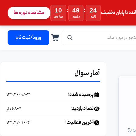
:
:
10
49
24
نده تا پایان تخفیف
مشاهده دوره ها
ثانیه
دقیقه
ساعت
ورود/ثبت نام
آمار سوال
پرسیده شده:
1392/09/03
تعداد بازدید:
4809 بار
آخرین فعالیت:
1399/09/02
 ی انجام port forwarding توضیحاتی رو