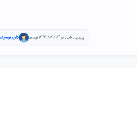
پرسیده شده در 1392/09/03 توسط
کاربر توسینس