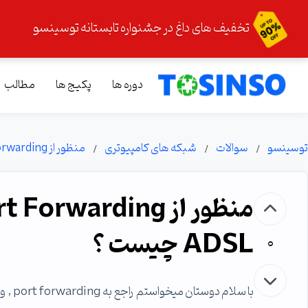
تخفیف های داغ در جشنواره تابستانه توسینسو
دوره ها
پکیج ها
مطالب
توسینسو
سوالات
شبکه های کامپیوتری
منظور از Port Forwarding و DDNS در مودم های ADSL چیست ؟
ADSL چیست ؟
0