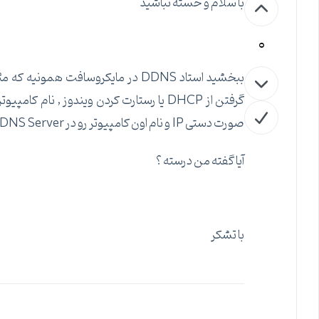
با سلام و خسته نباشید
0
ببخشید استاد DDNS در مایکروسافت 
صورت دستی IP و نام اون کامپیوتر رو در DNS Server وارد کنیم ؟
آیا گفته من درسته ؟
با تشکر