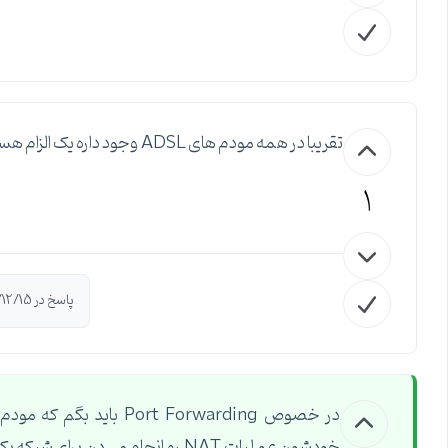
تقریبا در همه مودم های ADSL وجود داره یک الزام هست این روزها به دلیل اینکه حتی مصارف خانگی هم دیگه پیدا کرده
1
پاسخ در 1396/12/15 توسط