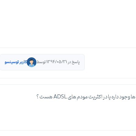
پاسخ در 1394/05/31 توسط
کاربر توسینسو