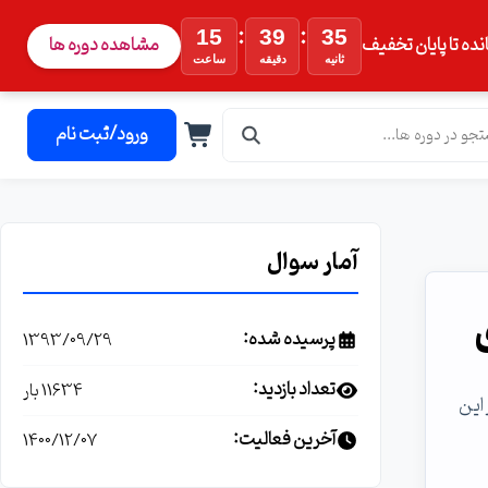
:
:
15
39
34
نده تا پایان تخفیف
مشاهده دوره ها
ثانیه
دقیقه
ساعت
ورود/ثبت نام
آمار سوال
پرسیده شده:
1393/09/29
تعداد بازدید:
11634 بار
این
آخرین فعالیت:
1400/12/07