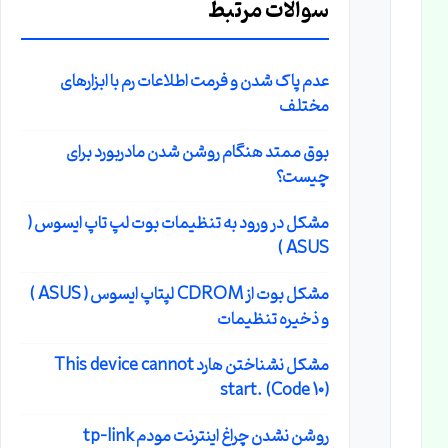
سوالات مرتبط
عدم پاک شدن و فرمت اطلاعات رم با ابزارهای
مختلف
بوق ممتد هنگام روشن شدن مادربورد برای
چیست؟
مشکل در ورود به تنظیمات بوت لپ تاپ ایسوس (
ASUS )
مشکل بوت از CDROM لپتاپ ایسوس ( ASUS )
و ذخیره تنظیمات
مشکل نشناختن هارد This device cannot
start. (Code 10)
روشن نشدن چراغ اینترنت مودم tp-link