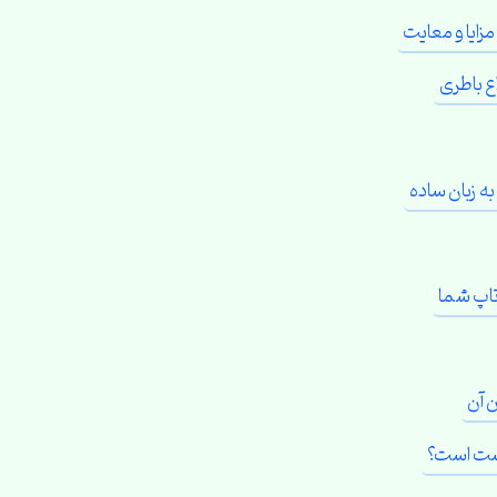
زایا و معایت
اع باطری
ه زبان ساده
ن آن
درست است؟