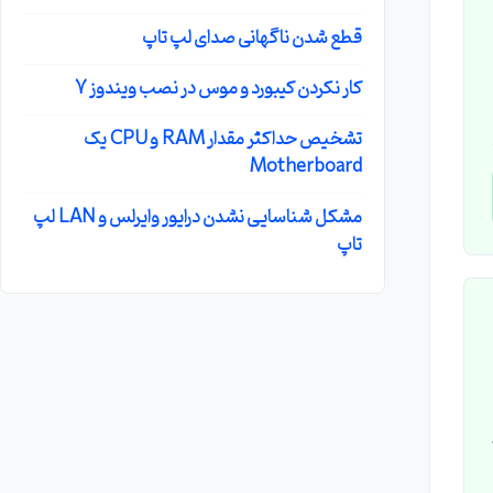
قطع شدن ناگهانی صدای لپ تاپ
کار نکردن کیبورد و موس در نصب ویندوز 7
تشخیص حداکثر مقدار RAM و CPU یک
Motherboard
مشکل شناسایی نشدن درایور وایرلس و LAN لپ
تاپ