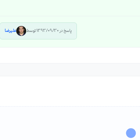
پاسخ در 1393/09/30 توسط
علیرضا