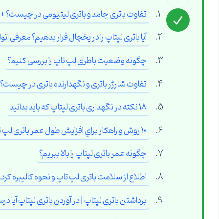
تفاوت باتری جامد و باتری لیتیومی در چیست؟ + م
آیا باتری لپتاپ را در یخچال قرار بدهیم؟ معرفی انو
چگونه وضعیت باطری لپ تاپ را بررسی کنیم؟
تفاوت شارژر باتری و نگهدارنده باتری در چیست؟ ب
18 نکته در نگهداری باتری لپتاپ که باید بدانید
10 روش و راهكار براي افزایش طول عمر باتری لپ تاپ شما
چگونه عمر باتری لپتاپ را بالا ببریم؟
اطلاع از سلامت باتری لپ تاپ و نحوه کالیبره کرد
برداشتن باتری لپتاپ | در آوردن باتری لپتاپ آیا 