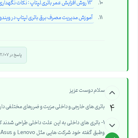
13 روش افزایش عمر باتری لپتاپ : نکات نگهداری باطری لپتاپ
آموزش مدیریت مصرف برق باتری لپتاپ در ویندوز 10 (attery Saver
پاسخ در 1400/12/07 توسط
سلام دوست عزیز
4
باتری های خارجی و داخلی مزیت و ضررهای مختلفی دار
1- باتری های داخلی به این علت داخلی طراحی شدند ک
و