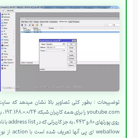
توضییحات : بطور کلی تصاویر بالا نشان میدهد که سایت
youtube.com را برای همه کاربران شبکه 192.168.0.0/24 ، بر
روی پورتهای 80 و 443 ، به جز کاربرانی که در address list با نام
weballow ای پی آنها تعریف شده است با action از نوع