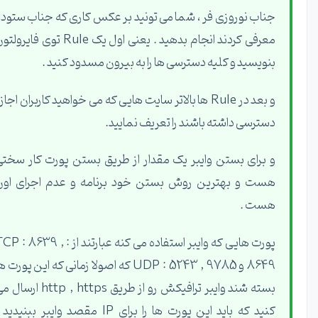
جناب نوروزی فر ، شما می تونید بر عکس کاری که جناب ستوده
معرفی کردند انجام بدهید . یعنی اول یک Rule توی فایرولتون
بنویسید و کلیه دسترسی ها را به بیرون مسدود کنید .
و بعد در Rule ها بالاتر سایت هایی که می خواهید کاربران اجازه
دسترسی داشته باشند را تعریف نمایید.
و برای بستن وایبر یک مقدار از طریق بستن پورت کار سختی
هست و بهترین روش بستن خود برنامه و عدم اجرای اون
هست .
پورت هایی که وایبر استفاده می کنه عبارتند از : TCP : 8639 ,
8649 و UDP : 5243 , 9785 که اصولا زمانی که این پورت ها
بسته شند وایبر ترافیکش رو از طریق http , https ارسال می
کنید که باید این پورت ها را برای IP مقصد وایبر ببنیدید ،