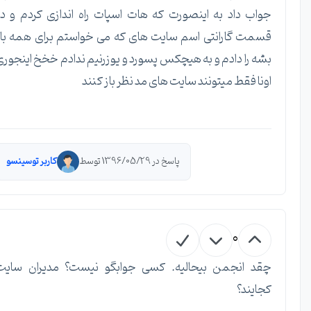
جواب داد به اینصورت که هات اسپات راه اندازی کردم و در
قسمت گارانتی اسم سایت های که می خواستم برای همه باز
بشه را دادم و به هیچکس پسورد و یوزرنیم ندادم خخخ اینجوری
اونا فقط میتونند سایت های مد نظر باز کنند
پاسخ در 1396/05/29 توسط
کاربر توسینسو
0
چقد انجمن بیحالیه. کسی جوابگو نیست؟ مدیران سایت
کجایند؟