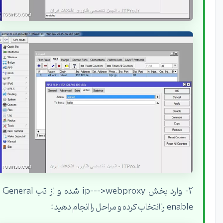
2- وارد بخش ip--->webproxy شده و از تب General ؛
enable را انتخاب کرده و مراحل را انجام دهید :