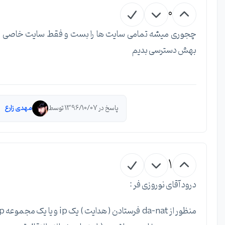
0
چجوری میشه تمامی سایت ها را بست و فقط سایت خاصی را
بهش دسترسی بدیم
پاسخ در 1396/10/07 توسط
مهدی زارع
1
درود آقای نوروزی فر :
منظور از da-nat فرستادن ( هدایت ) یک ip و یا یک مجموعه ip