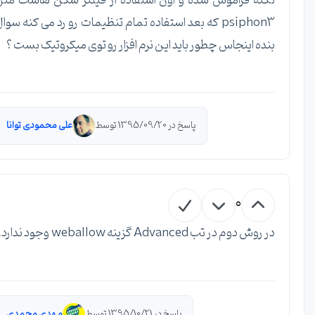
نکته فراموش شده و اون استفاده از فیلتر شکن هاست مثل
psiphon3 که بعد استفاده تمام تنظیمات رو رد می کنه سوال
بنده اینجاس چطور باید این نرم افزار رو توی میکروتیک بست ؟
پاسخ در 1395/09/20 توسط
علی محمودی توانا
0
در روش دوم در تب Advanced گزینه weballow وجود ندارد.
پاسخ در 1395/10/21 توسط
مهدی محمدی