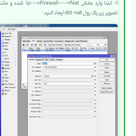
1- ابتدا وارد بخش ip--->firewall---->Nat شده و مانند
تصویر زیر یک رول dst-nat ایجاد کنید :