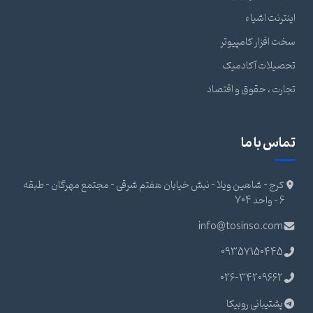
اینترنت اشیاء
سخت افزار کامپیوتر
تحصیلات آکادمیک
تجارت ، حقوق و اقتصاد
تماس با ما
کرج - شاهین ویلا - نبش خیابان هفتم شرقی - مجتمع مهرگان - طبقه
6 - واحد 704
info@tosinso.com
09357150445
026-34209662
پشتیبانی روبیکا