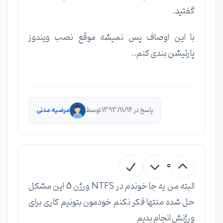
گفتید.
با این اوصاف پس نمیشه موقع نصب ویندوز
پارتیشن بندی کنم..
پاسخ در 1393/11/14 توسط
مرضیه مدنی
0
البته من یه جا خوندم در NTFS ورژن 5 این مشکل
حل شده منتها فکر نکنم خودمون بتونیم کاری برای
ورژنش انجام بدیم