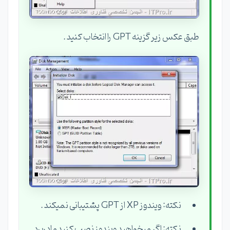
طبق عکس زیر گزینه GPT را انتخاب کنید .
نکته: ویندوز XP از GPT پشتیبانی نمیکند .
نکته: اگر ميخواهيد ويندوز نصب كنيد مادربرد