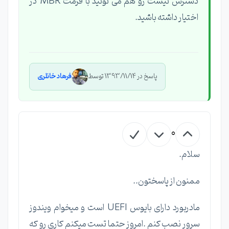
دسترس نیست رو هم می تونید با فرمت MBR در
اختیار داشته باشید.
پاسخ در 1393/11/14 توسط
فرهاد خانلری
0
سلام.
ممنون از پاسختون..
مادربورد دارای بایوس UEFI است و میخوام ویندوز
سرور نصب کنم .امروز حتما تست میکنم کاری رو که