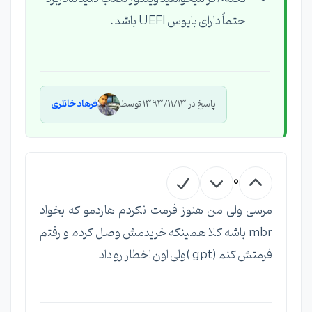
حتماً دارای بایوس UEFI باشد .
پاسخ در 1393/11/13 توسط
فرهاد خانلری
0
مرسی ولی من هنوز فرمت نکردم هاردمو که بخواد
mbr باشه کلا همینکه خریدمش وصل کردم و رفتم
فرمتش کنم (gpt )ولی اون اخطار رو داد