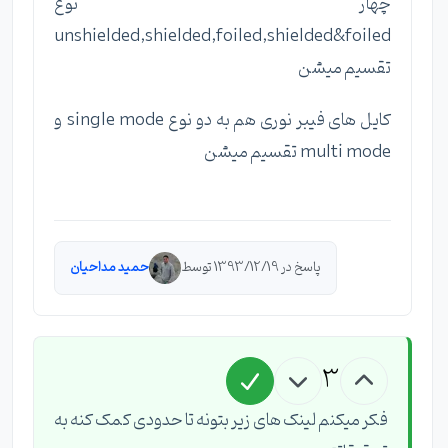
چهار نوع
unshielded,shielded,foiled,shielded&foiled
تقسیم میشن
کایل های فیبر نوری هم به دو نوع single mode و
multi mode تقسیم میشن
پاسخ در 1393/12/19 توسط
حمید مداحیان
3
فکر میکنم لینک های زیر بتونه تا حدودی کمک کنه به