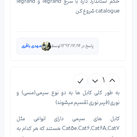
حکم استاندارد داره با سرچ legrand و legrand
catalogue شروع کن
پاسخ در 1393/12/14 توسط
مهدی باقری
1
به طور کلی کابل ها به دو نوع سیمی(مسی) و
نوری(فیبر نوری تقسیم میشوند)
کابل های سیمی دارای انواعی مثل
Cat5e.Cat6,Cat6A,Cat7 هستند که هر کدام به