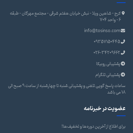
کرج - شاهین ویلا - نبش خیابان هفتم شرقی - مجتمع مهرگان - طبقه
6 - واحد 704
info@tosinso.com
09357150445
026-34209662
پشتیبانی روبیکا
پشتیبانی تلگرام
ساعات پاسخ گویی تلفنی و پشتیبانی شنبه تا چهارشنبه از ساعت 9 صبح الی
18 می باشد
عضویت در خبرنامه
برای اطلاع از آخرین دوره‌ها و تخفیف‌ها!