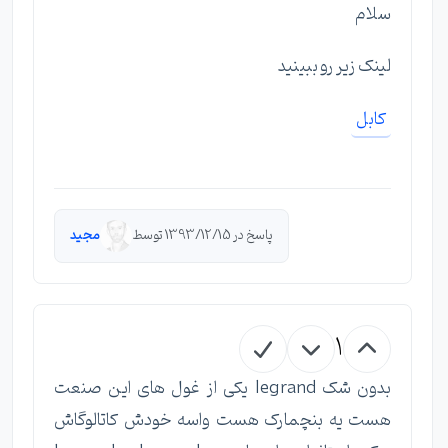
سلام
لینک زیر رو ببینید
کابل
پاسخ در 1393/12/15 توسط
مجید
1
بدون شک legrand یکی از غول های این صنعت
هست یه بنچمارک هست واسه خودش کاتالوگاش