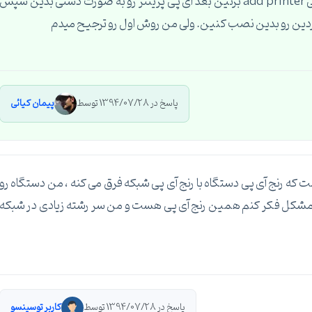
دانلود کنین . برین تو صفحه پرینتر ها به صورت دستی add printer بزنین بعد آی پی پرینتر رو به صورت دستی بدین سپس
 کردین رو بدین نصب کنین. ولی من روش اول رو ترجیح میدم
پاسخ در 1394/07/28 توسط
پیمان کیائی
که رنج آی پی دستگاه با رنج آی پی شبکه فرق می کنه ، من دستگاه رو
 و درست هست ولی مشکل فکر کنم همین رنج آی پی هست و من سر رشته زیادی در شبکه
پاسخ در 1394/07/28 توسط
کاربر توسینسو