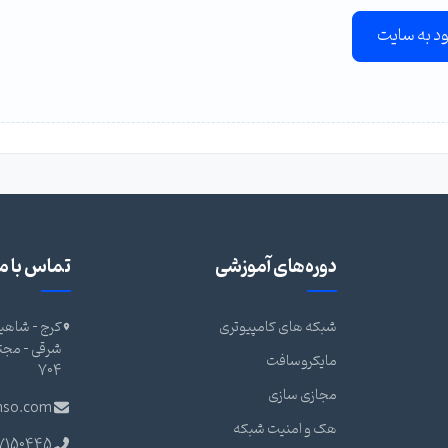
ود به سایت
دوره‌های آموزشی
تماس با ما
شبکه های کامپیوتری
کرج - شاهین
مایکروسافت
704
مجازی سازی
nso.com
هک و امنیت شبکه
7150445