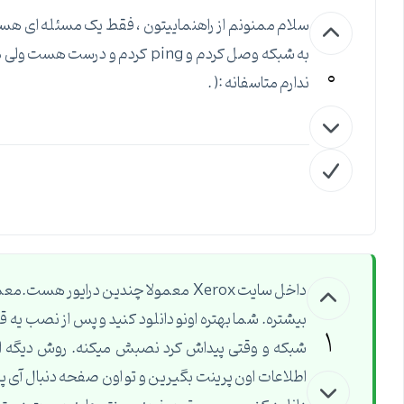
سلام ممنونم از راهنماییتون ، فقط یک مسئله ای هست 
به شبکه وصل کردم و ping کردم
0
ندارم متاسفانه :( .
داخل سایت Xerox معمولا چندین درایور
بیشتره. شما بهتره اونو دانلود کنید و پس از نصب یه
1
شبکه و وقتی پیداش کرد نصبش میکنه. روش دیگه ای