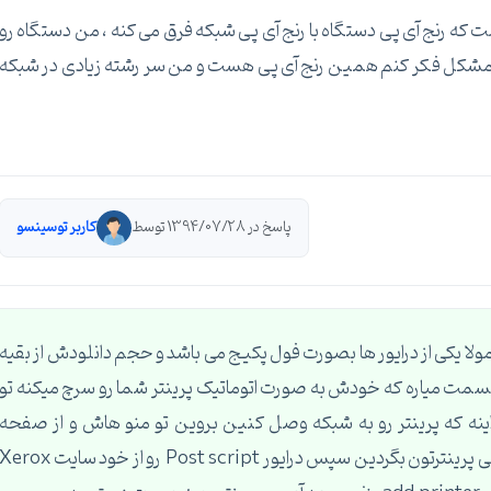
که رنج آی پی دستگاه با رنج آی پی شبکه فرق می کنه ، من دستگاه رو
 و درست هست ولی مشکل فکر کنم همین رنج آی پی هست و من سر رشته زیادی در شبکه
پاسخ در 1394/07/28 توسط
کاربر توسینسو
 هست.معمولا یکی از درایور ها بصورت فول پکیج می باشد و حجم دانلودش از بقیه
 قسمت میاره که خودش به صورت اتوماتیک پرینتر شما رو سرچ میکنه تو
نه که پرینتر رو به شبکه وصل کنین بروین تو منو هاش و از صفحه
اطلاعات اون پرینت بگیرین و تو اون صفحه دنبال آی پی پرینترتون بگردین سپس درایور Post script رو از خود سایت rox