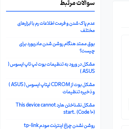
سوالات مرتبط
عدم پاک شدن و فرمت اطلاعات رم با ابزارهای
مختلف
بوق ممتد هنگام روشن شدن مادربورد برای
چیست؟
مشکل در ورود به تنظیمات بوت لپ تاپ ایسوس (
ASUS )
مشکل بوت از CDROM لپتاپ ایسوس ( ASUS )
و ذخیره تنظیمات
مشکل نشناختن هارد This device cannot
start. (Code 10)
روشن نشدن چراغ اینترنت مودم tp-link