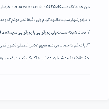
من جدیدا یک دستگاه xerox workcenter 5225 خریداری کردم ولی
1. درایورشو از سایت دانلود کردم ولی دقیقا نمی دونم کدومه
2. تحت شبکه هست ولی رنج آی پی با رنج آی پی سیستمم فرق می کنه
3. با کابلم که نصب می کنم هیچ عکس العملی نشون نمی ده
حالا فقط به امید شما اومدم این جا کمکم کنید در ضمن