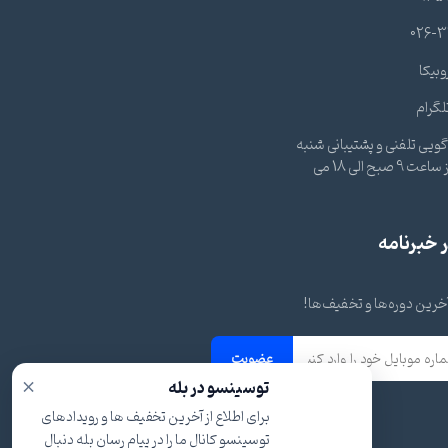
026-3
وبیکا
لگرام
ویی تلفنی و پشتیبانی شنبه
تا چهارشنبه از ساعت 9 صبح الی 18 می
خبرنامه
 آخرین دوره‌ها و تخفیف‌ها!
عضویت
×
توسینسو در بله
برای اطلاع از آخرین تخفیف ها و رویدادهای
توسینسو کانال ما را در پیام رسان بله دنبال