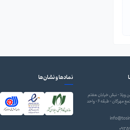
نمادها و نشان‌ها
 ویلا - نبش خیابان هفتم
شرقی - مجتمع مهرگان - طبقه 6 - واحد
info@tosi
0935