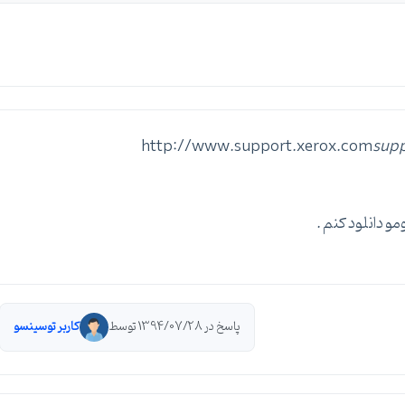
http://www.support.xerox.com
sup
مو دانلود کنم .
پاسخ در 1394/07/28 توسط
کاربر توسینسو