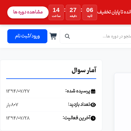
:
:
14
27
05
نده تا پایان تخفیف
مشاهده دوره ها
ثانیه
دقیقه
ساعت
ورود/ثبت نام
آمار سوال
پرسیده شده:
1394/07/27
تعداد بازدید:
807 بار
آخرین فعالیت:
1394/07/28