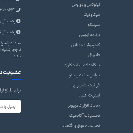
لینوکس و دواپس
4209662
میکروتیک
پشتیبانی ر
سیسکو
پشتیبانی ت
برنامه نویسی
ساعات پاسخ گ
کامپیوتر و موبایل
فایروال
باشد
پایگاه داده و داده کاوی
عضویت در 
طراحی سایت و سئو
گرافیک کامپیوتری
برای اطلاع از
اینترنت اشیاء
سخت افزار کامپیوتر
تحصیلات آکادمیک
تجارت ، حقوق و اقتصاد