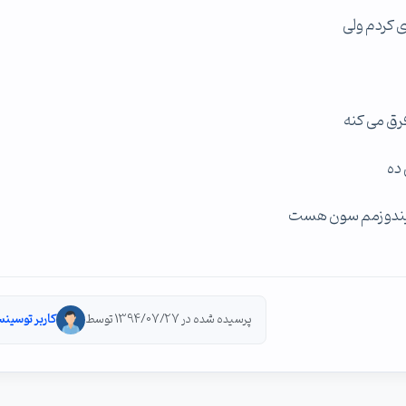
 ویندوزمم سون هست
پرسیده شده در 1394/07/27 توسط
کاربر توسینس