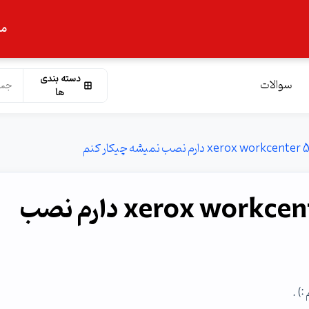
ما
دسته بندی
سوالات
ها
یک دستگاه کپی xerox workcenter 5225 دارم نصب
) .