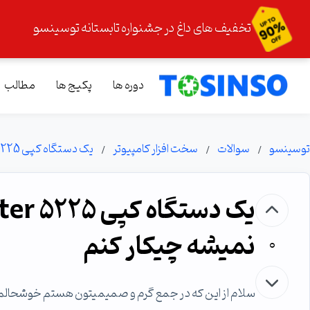
تخفیف های داغ در جشنواره تابستانه توسینسو
دوره ها
پکیج ها
مطالب
توسینسو
سوالات
سخت افزار کامپیوتر
یک دستگاه کپی xerox workcenter 5225 دارم نصب نمیشه چیکار کنم
نمیشه چیکار کنم
0
سلام از این که در جمع گرم و صمیمیتون هستم خوشحالم :