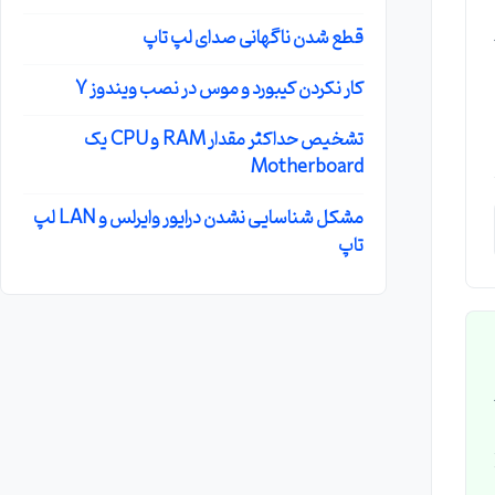
قطع شدن ناگهانی صدای لپ تاپ
کار نکردن کیبورد و موس در نصب ویندوز 7
تشخیص حداکثر مقدار RAM و CPU یک
Motherboard
مشکل شناسایی نشدن درایور وایرلس و LAN لپ
تاپ
Xe