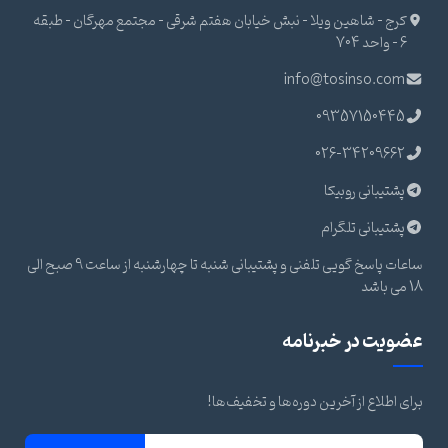
کرج - شاهین ویلا - نبش خیابان هفتم شرقی - مجتمع مهرگان - طبقه
6 - واحد 704
info@tosinso.com
09357150445
026-34209662
پشتیبانی روبیکا
پشتیبانی تلگرام
ساعات پاسخ گویی تلفنی و پشتیبانی شنبه تا چهارشنبه از ساعت 9 صبح الی
18 می باشد
عضویت در خبرنامه
برای اطلاع از آخرین دوره‌ها و تخفیف‌ها!