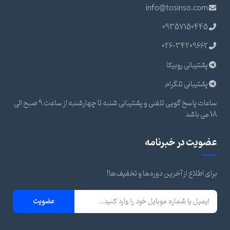
info@tosinso.com
09357150445
026-34209662
پشتیبانی روبیکا
پشتیبانی تلگرام
ساعات پاسخ گویی تلفنی و پشتیبانی شنبه تا چهارشنبه از ساعت 9 صبح الی
18 می باشد
عضویت در خبرنامه
برای اطلاع از آخرین دوره‌ها و تخفیف‌ها!
عضویت