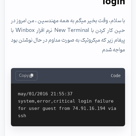
login
با سلام، وقت بخیر میگم به همه مهندسین ، من امروز در
حین کار کردن با New Terminal نرم افزار Winbox با
پیغام زیر که میکروتیک به صورت مداوم در حال نوشتن بود
مواجه شدم
Copy
Code
may/01/2016 21:55:37 
system,error,critical login failure 
for user guest from 74.91.16.194 via 