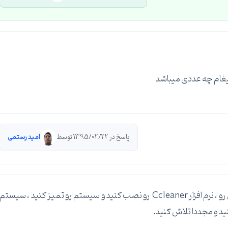
پاسخ در 1395/02/22 توسط
امید رستمی
یکبار کل Event Viewer رو کلا حذف کنید محتویاتش رو ، نرم افزار Ccleaner رو نصب کنید و سیستم رو تمیز کنید ، سیستم