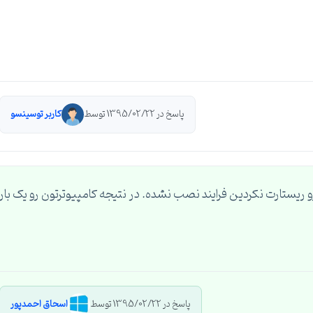
پاسخ در 1395/02/22 توسط
کاربر توسینسو
ریستارت نکردین فرایند نصب نشده. در نتیجه کامپیوترتون رو یک بار
پاسخ در 1395/02/22 توسط
اسحاق احمدپور