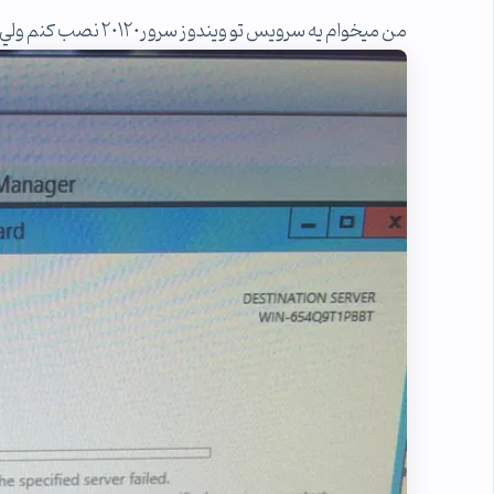
من ميخوام يه سرويس تو ويندوز سرور٢٠١٢٠ نصب كنم ولي نميشه اررور ميده اين عكس از اررور.پيشاپيش ممنون از راهنمايي شما