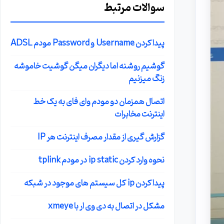
سوالات مرتبط
پیدا کردن Username و Password مودم ADSL
گوشیم روشنه اما دیگران میگن گوشیت خاموشه
زنگ میزنیم
اتصال همزمان دو مودم وای فای به یک خط
اینترنت مخابرات
گزارش گیری از مقدار مصرف اینترنت هر IP
نحوه وارد کردن ip static در مودم tplink
پیدا کردن ip کل سیستم های موجود در شبکه
مشکل در اتصال به دی وی ار با xmeye