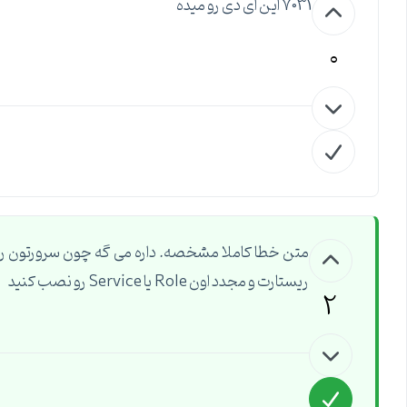
7031 این ای دی رو میده
0
متن خطا کاملا مشخصه. داره می گه چون سرورتون رو 
ریستارت و مجدد اون Role یا Service رو نصب کنید
2