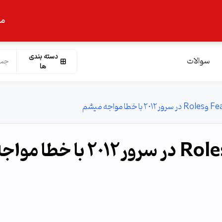
ما
دسته بندی
سوالات
ها
هنگام نصب Features وRoles در سرور٢٠١٢ با خطا مو