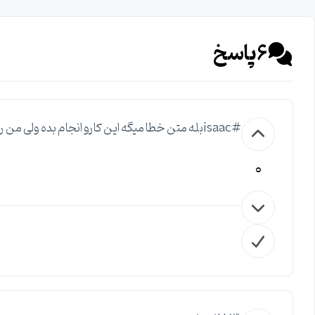
6
پاسخ
#isaacبله متن خطا میگه این کارو انجام بده ولی من ریستارت و خاموش کردم دوباره انجام دادم بازم نشد
0