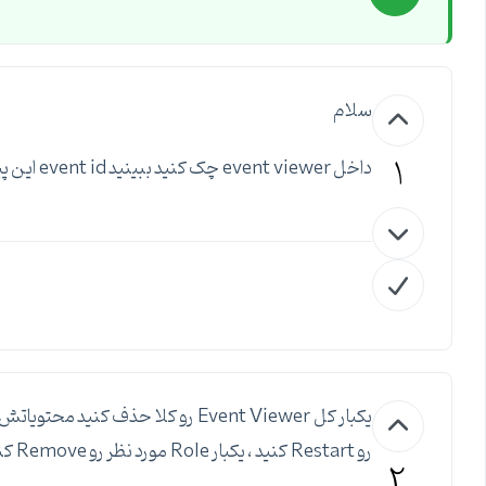
سلام
1
داخل event viewer چک کنید ببینید event id این پیغام چه عددی میباشد
رو Restart کنید ، یکبار Role مورد نظر رو Remove کنید و مجددا تلاش کنید.
2