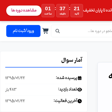
:
:
01
37
20
نده تا پایان تخفیف
مشاهده دوره ها
ثانیه
دقیقه
ساعت
ورود/ثبت نام
آمار سوال
اجه
پرسیده شده:
1395/02/22
تعداد بازدید:
483 بار
آخرین فعالیت:
1395/02/22