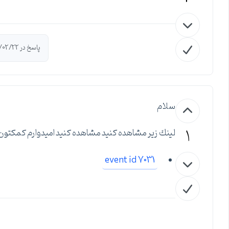
پاسخ در 1395/02/22 توسط
سلام
1
لينك زير مشاهده كنيد مشاهده كنيد اميدوارم كمكتون
event id 7031