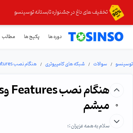
تخفیف های داغ در جشنواره تابستانه توسینسو
دوره ها
پکیج ها
مطالب
توسینسو
سوالات
شبکه های کامپیوتری
هنگام نصب Features وRoles در سرور٢٠١٢ با خطا مواجه ميشم
ميشم
0
سلام به همه عزيزان ;؛