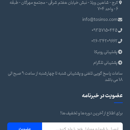
کرج - شاهین ویلا - نبش خیابان هفتم شرقی - مجتمع مهرگان - طبقه
6 - واحد 704
info@tosinso.com
09357150445
026-34209662
پشتیبانی روبیکا
پشتیبانی تلگرام
ساعات پاسخ گویی تلفنی و پشتیبانی شنبه تا چهارشنبه از ساعت 9 صبح الی
18 می باشد
عضویت در خبرنامه
برای اطلاع از آخرین دوره‌ها و تخفیف‌ها!
عضویت