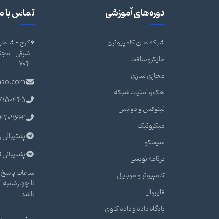
دوره‌های آموزشی
تماس با ما
شبکه های کامپیوتری
کرج - شاهین
مایکروسافت
704
مجازی سازی
nso.com
هک و امنیت شبکه
7150445
لینوکس و دواپس
4209662
میکروتیک
پشتیبانی ر
سیسکو
پشتیبانی ت
برنامه نویسی
ساعات پاسخ گ
کامپیوتر و موبایل
فایروال
باشد
پایگاه داده و داده کاوی