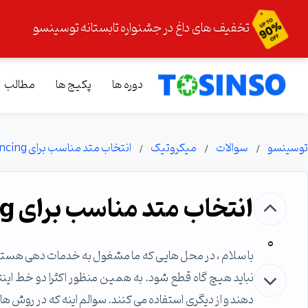
تخفیف های داغ در جشنواره تابستانه توسینسو
دوره ها
پکیج ها
مطالب
توسینسو
سوالات
میکروتیک
انتخاب متد مناسب برای Load Balancing در Mikrotik
انتخاب متد مناسب برای Load Balancing در Mikrotik
0
با سلام ، در محل هایی که ما مشغول به خدمات دهی هستیم 
نباید هیچ گاه قطع شود. به همین منظور اکثرا دو خط ای
دهند و از دیگری استفاده می کنند. سوالم اینه که در روش ه