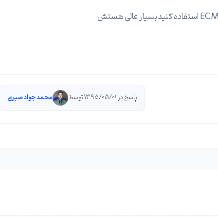
پاسخ در 1395/05/01 توسط
محمد جواد صبری