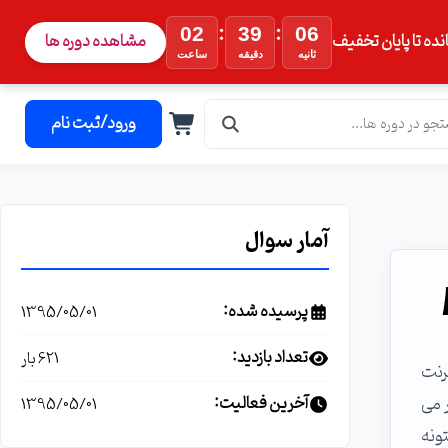
:
:
02
39
05
نده تا پایان تخفیف
مشاهده دوره ها
ثانیه
دقیقه
ساعت
ورود/ثبت نام
آمار سوال
پرسیده شده:
1395/05/01
تعداد بازدید:
621 بار
رنت
 می
آخرین فعالیت:
1395/05/01
ونه