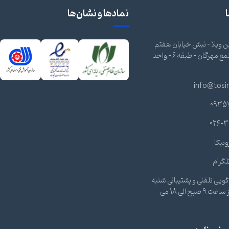
نمادها و نشان‌ها
 ویلا - نبش خیابان هفتم
شرقی - مجتمع مهرگان - طبقه 6 - واحد
info@tosi
0935
026-3
وبیکا
لگرام
ویی تلفنی و پشتیبانی شنبه
تا چهارشنبه از ساعت 9 صبح الی 18 می