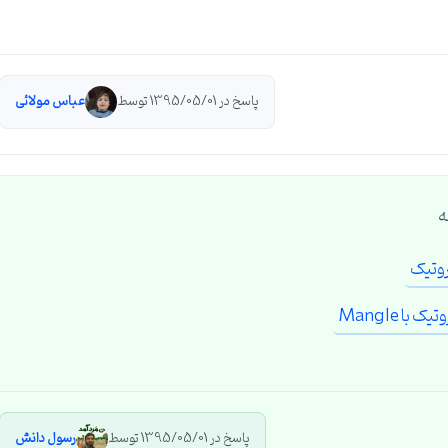
پاسخ در 1395/05/01 توسط
عباس مولائی
ه
پاسخ در 1395/05/01 توسط
رسول دانش