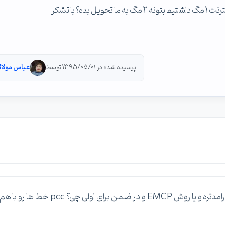
پرسیده شده در 1395/05/01 توسط
عباس مولائ
آره ممنون این ها رو خوندم سوالم اینه که روش pcc کارامدتره و یا روش EMCP و در ضمن برای اولی چی؟ pcc خط ها رو با ه