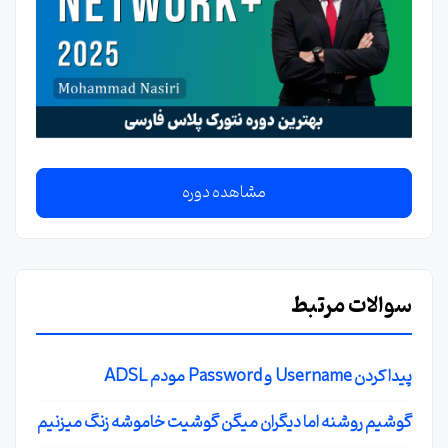
مشاهده دوره
سوالات مرتبط
پیدا کردن Username و Password مودم ADSL
گوشیم روشنه اما دیگران میگن گوشیت خاموشه زنگ میزنیم