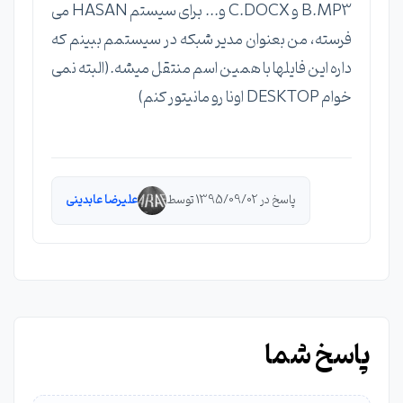
B.MP3 و C.DOCX و... برای سیستم HASAN می
فرسته، من بعنوان مدیر شبکه در سیستمم ببینم که
داره این فایلها با همین اسم منتقل میشه.(البته نمی
خوام DESKTOP اونا رو مانیتور کنم)
پاسخ در 1395/09/02 توسط
علیرضا عابدینی
پاسخ شما