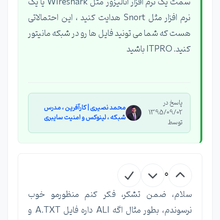
سمت یک نرم افزار آنالیزور مثل Wireshark یا یک
نرم افزار مثل Snort هدایت کنید ، این احتمالاتی
هست که شما می تونید فایل ها رو در شبکه مانیتور
کنید. ITPRO باشید
پاسخ در
محمد نصیری | کارآفرین ، مدرس
1395/09/02
شبکه ، لینوکس و امنیت سایبری
توسط
0
سلام، ضمن تشکر، فکر کنم منظورمو خوب
نرسوندم، بطور مثال اگه ALI داره فایل A.TXT و