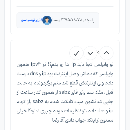
پاسخ در 1395/08/28 توسط
کاربر توسینسو
0
تو وایرلس کجا باید ip ها رو بدم؟! تو ipv4 همون
وایرلسی که باهاش وصل اینترنت بود ip و dns درست
دادم ولی اینترنتش قطع شد منم برگردوندم به حالت
قبل، مثلا اسم وای فای sabz از همون کنار ساعت از
جایی که نشون میده کانکت شدم به sabz باز کردم
ip وdns دادم، تو تنظیمات مودم چیزی نداره؟! خیلی
ممنون از اینکه جواب دادی آقا رضا