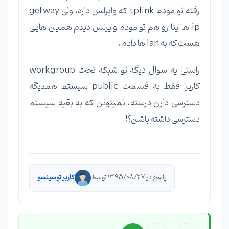
رفته تو مودم tplink که وایرلس داره، ولی getway
ip ها اینا رو هم تو مودم وایرلس دیدم همین هایی
هست که به lan ها دادم،
راستی یه سوال دیگه تو شبکه تحت workgroup
کاربرا فقط به قسمت public سیستم همدیگه
دسترسی دارن درسته، نمیتونن که به بقیه سیستم
دسترسی داشته باشن؟!
پاسخ در 1395/08/27 توسط
کاربر توسینسو