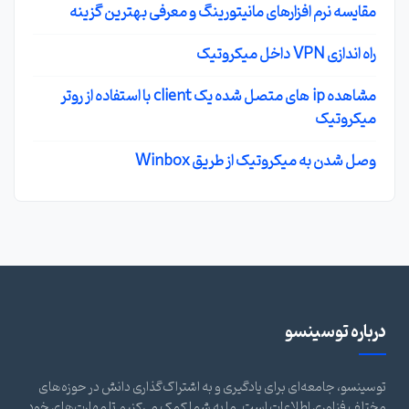
مقایسه نرم افزارهای مانیتورینگ و معرفی بهترین گزینه
راه اندازی VPN داخل میکروتیک
مشاهده ip های متصل شده یک client با استفاده از روتر
میکروتیک
وصل شدن به میکروتیک از طریق Winbox
درباره توسینسو
توسینسو، جامعه‌ای برای یادگیری و به اشتراک‌گذاری دانش در حوزه‌های
مختلف فناوری اطلاعات است. ما به شما کمک می‌کنیم تا مهارت‌های خود