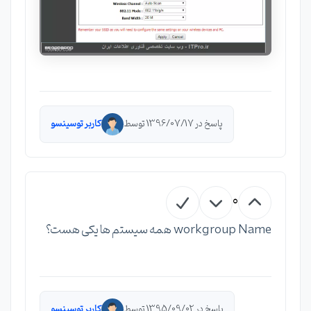
پاسخ در 1396/07/17 توسط
کاربر توسینسو
0
workgroup Name همه سیستم ها یکی هست؟
پاسخ در 1395/09/02 توسط
کاربر توسینسو