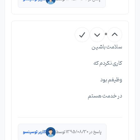
0
سلامت باشین
کاری نکردم که
وظیفم بود
در خدمت هستم
پاسخ در 1395/08/30 توسط
کاربر توسینسو