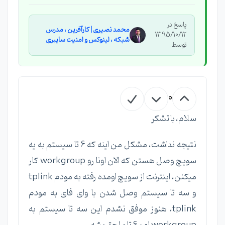
پاسخ در
محمد نصیری | کارآفرین ، مدرس
1395/10/12
شبکه ، لینوکس و امنیت سایبری
توسط
0
سلام، با تشکر
نتیجه نداشت، مشکل من اینه که 6 تا سیستم به یه
سویچ وصل هستن که الان اونا رو workgroup کار
میکنن، اینترنت از سویچ اومده رفته به مودم tplink
و سه تا سیستم وصل شدن با وای فای به مودم
tplink، هنوز موفق نشدم این سه تا سیستم به