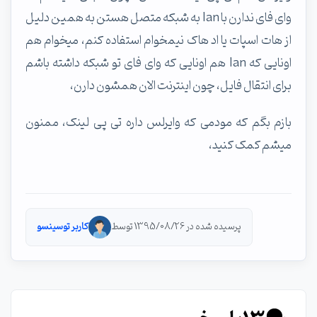
وای فای ندارن با lan به شبکه متصل هستن به همین دلیل
از هات اسپات یا اد هاک نیمخوام استفاده کنم، میخوام هم
اونایی که lan هم اونایی که وای فای تو شبکه داشته باشم
برای انتقال فایل، چون اینترنت الان همشون دارن،
بازم بگم که مودمی که وایرلس داره تی پی لینک، ممنون
میشم کمک کنید،
پرسیده شده در 1395/08/26 توسط
کاربر توسینسو