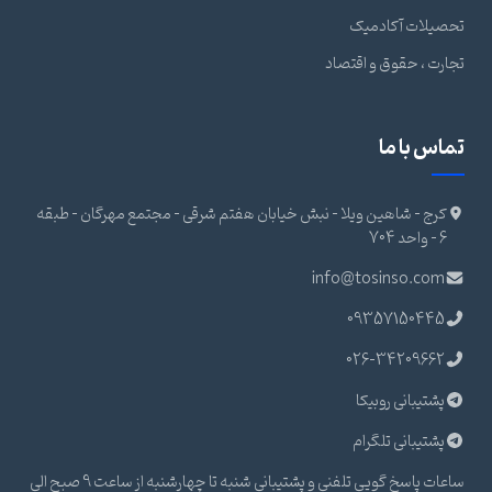
تحصیلات آکادمیک
تجارت ، حقوق و اقتصاد
تماس با ما
کرج - شاهین ویلا - نبش خیابان هفتم شرقی - مجتمع مهرگان - طبقه
6 - واحد 704
info@tosinso.com
09357150445
026-34209662
پشتیبانی روبیکا
پشتیبانی تلگرام
ساعات پاسخ گویی تلفنی و پشتیبانی شنبه تا چهارشنبه از ساعت 9 صبح الی