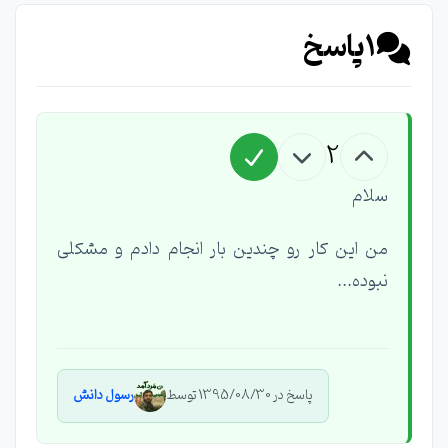
1
پاسخ
2
سلام
من این کار رو چندین بار انجام دادم و مشکلی
نبوده...
پاسخ در 1395/08/30 توسط
رسول دانش