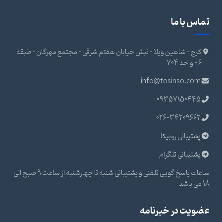
تماس با ما
کرج - شاهین ویلا - نبش خیابان هفتم شرقی - مجتمع مهرگان - طبقه
6 - واحد 704
info@tosinso.com
09357150445
026-34209662
پشتیبانی روبیکا
پشتیبانی تلگرام
ساعات پاسخ گویی تلفنی و پشتیبانی شنبه تا چهارشنبه از ساعت 9 صبح الی
18 می باشد
عضویت در خبرنامه