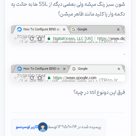
شون سبز رنگ میشه ولی بعضی دیگه از SSL ها به حالت یه
دکمه وار یا کلید مانند ظاهر میشن؟
.
فرق این دونوع ssl در چیه؟
پرسیده شده در 1395/10/14 توسط
کاربر توسینسو