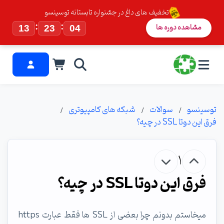
تخفیف های داغ در جشنواره تابستانه توسینسو
:
:
مشاهده دوره ها
13
23
04
توسینسو
سوالات
شبکه های کامپیوتری
فرق این دوتا SSL در چیه؟
1
فرق این دوتا SSL در چیه؟
میخاستم بدونم چرا بعضی از SSL ها فقط عبارت https