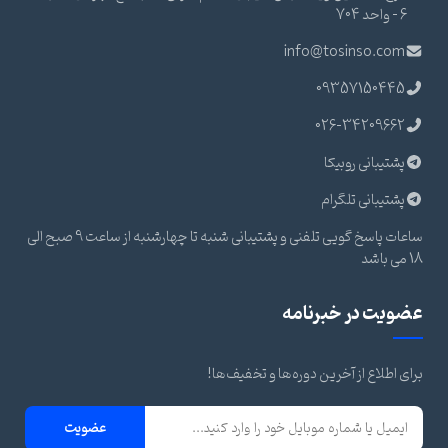
6 - واحد 704
info@tosinso.com
09357150445
026-34209662
پشتیبانی روبیکا
پشتیبانی تلگرام
ساعات پاسخ گویی تلفنی و پشتیبانی شنبه تا چهارشنبه از ساعت 9 صبح الی
18 می باشد
عضویت در خبرنامه
برای اطلاع از آخرین دوره‌ها و تخفیف‌ها!
عضویت