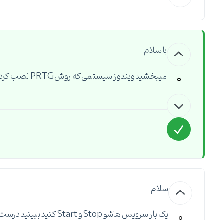
با سلام
0
میبخشید ویندوز سیستمی که روش PRTG نصب کردید چیه در ضمن ورژن نرم افزار چند هستش
سلام
0
یک بار سرویس هاشو Stop و Start کنید ببینید درست میشه؟..