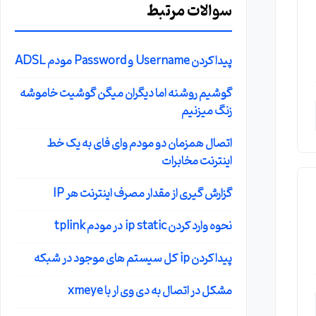
سوالات مرتبط
پیدا کردن Username و Password مودم ADSL
گوشیم روشنه اما دیگران میگن گوشیت خاموشه
زنگ میزنیم
اتصال همزمان دو مودم وای فای به یک خط
اینترنت مخابرات
گزارش گیری از مقدار مصرف اینترنت هر IP
نحوه وارد کردن ip static در مودم tplink
پیدا کردن ip کل سیستم های موجود در شبکه
مشکل در اتصال به دی وی ار با xmeye