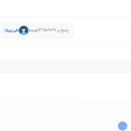
پاسخ در 1395/11/17 توسط
علی پریزاد