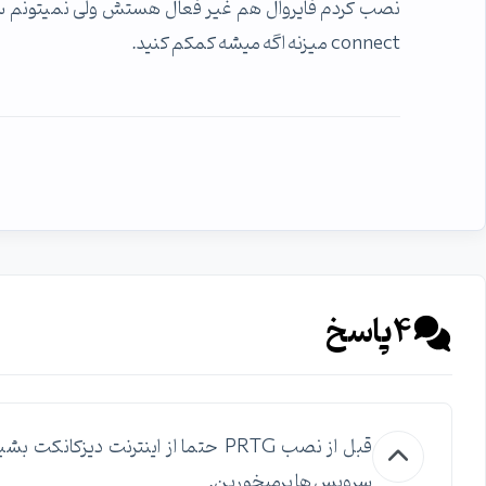
connect میزنه اگه میشه کمکم کنید.
4
پاسخ
قبل از نصب PRTG حتما از اینترنت 
سرویس ها برمیخورین.