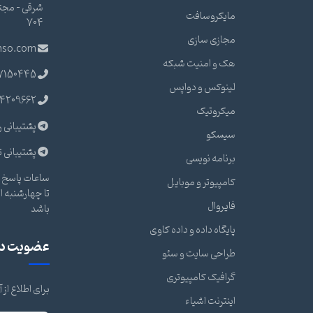
مایکروسافت
704
مجازی سازی
nso.com
هک و امنیت شبکه
7150445
لینوکس و دواپس
4209662
میکروتیک
پشتیبانی ر
سیسکو
پشتیبانی ت
برنامه نویسی
ساعات پاسخ گ
کامپیوتر و موبایل
فایروال
باشد
پایگاه داده و داده کاوی
عضویت در 
طراحی سایت و سئو
گرافیک کامپیوتری
برای اطلاع از
اینترنت اشیاء