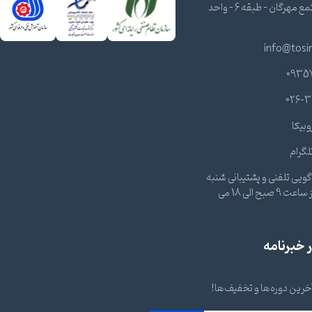
شرقی - مجتمع مهرگان - طبقه 6 - واحد
info@tosi
0935
026-3
وبیکا
لگرام
ویی تلفنی و پشتیبانی شنبه
تا چهارشنبه از ساعت 9 صبح الی 18 می
خبرنامه
 آخرین دوره‌ها و تخفیف‌ها!