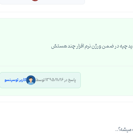
پاسخ در 1395/11/16 توسط
کاربر توسینسو