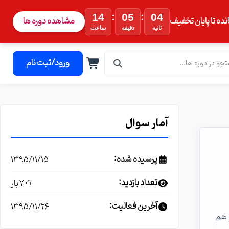
:
:
14
05
04
نده تا پایان تخفیف
مشاهده دوره ها
ثانیه
دقیقه
ساعت
ورود/ثبت نام
آمار سوال
پرسیده شده:
1395/11/15
تعداد بازدید:
709 بار
آخرین فعالیت:
1395/11/26
رور و کرکش هم کردم ولی هنوز نمیتونم از نرم افزار استفاده کنم snmp رو هم