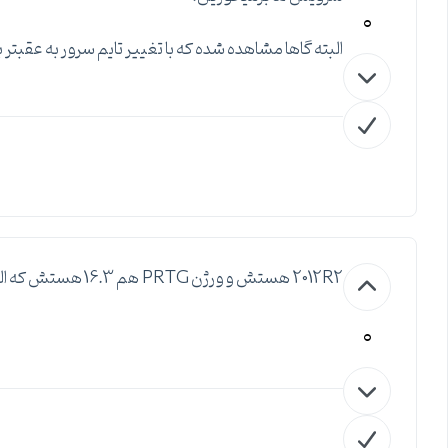
0
البته گاها مشاهده شده که با تغییر تایم سرور به عقبتر ب
2012R2 هستش و ورژن PRTG هم 16.3 هستش که البته وقتی کرک بشه میشه همون 15.3
0