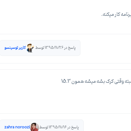
رنامه کار میکنه.
پاسخ در 1395/11/26 توسط
کاربر توسینسو
پاسخ در 1395/11/16 توسط
zahra noroozi