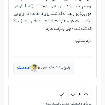
اومدم تنظیمات وای فای دستگاه (اینجا گوشی
موبایل) رو از dhcp گذاشتم روی ip setting و ای پی
براش ست کردم ( gate way و dns رو زدم) حالا
کانکت شده - ولی اینترنت ندارم
بازم ممنون
پاسخ در 1396/01/09 توسط
امید سیف
0
سلام و ممنون بابت راهنماییتون