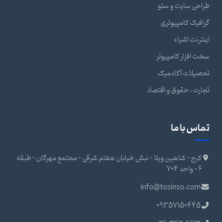
طراحی سایت و سئو
گرافیک کامپیوتری
اینترنت اشیاء
سخت افزار کامپیوتر
تحصیلات آکادمیک
تجارت ، حقوق و اقتصاد
تماس با ما
کرج - شاهین ویلا - نبش خیابان هفتم شرقی - مجتمع مهرگان - طبقه
6 - واحد 704
info@tosinso.com
09357150445