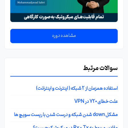
مشاهده دوره
سوالات مرتبط
استفاده همزمان از 2 شبکه ( اینترنت و اینترانت)
علت خطای 720 در VPN
مشکل down شدن شبکه و درست شدن با ریست سویچ ها
مقادیر مربوط به Tx و Rx در میکروتیک چیست؟