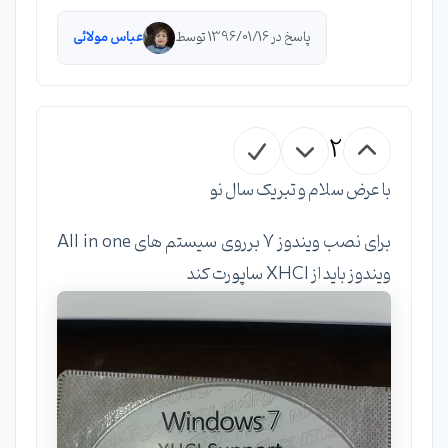
پاسخ در 1396/01/16 توسط
عباس مولائی
2
با عرض سلام و تبریک سال نو
برای نصب ویندوز 7 برروی سیستم های All in one
ویندوز باید از XHCI ساپورت کند