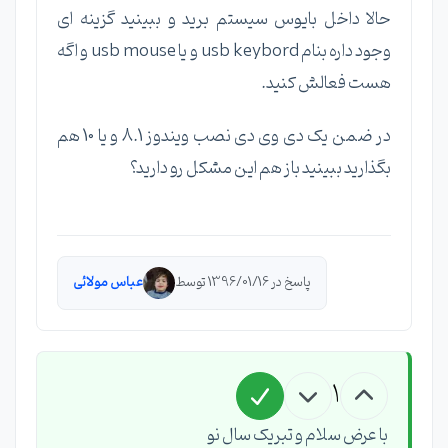
حالا داخل بایوس سیستم برید و ببینید گزینه ای
وجود داره بنام usb keybord و یا usb mouse و اگه
هست فعالش کنید.
در ضمن یک دی وی دی نصب ویندوز 8.1 و یا 10 هم
بگذارید ببینید باز هم این مشکل رو دارید؟
پاسخ در 1396/01/16 توسط
عباس مولائی
1
با عرض سلام و تبریک سال نو