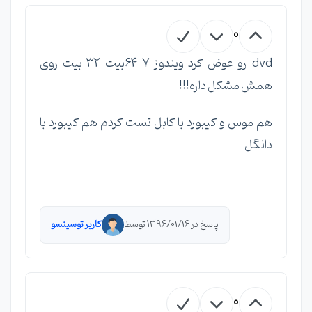
0
dvd رو عوض کرد ویندوز 7 64بیت 32 بیت روی
همش مشکل داره!!!
هم موس و کیبورد با کابل تست کردم هم کیبورد با
دانگل
پاسخ در 1396/01/16 توسط
کاربر توسینسو
0