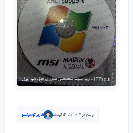
پاسخ در 1396/01/17 توسط
کاربر توسینسو