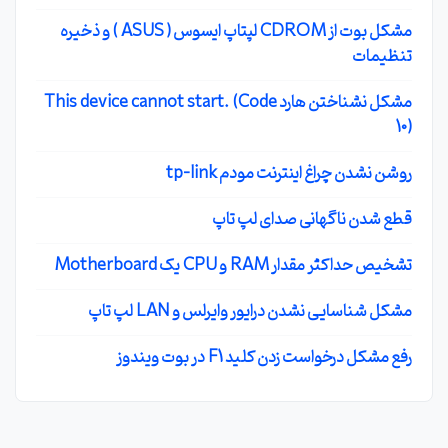
مشکل بوت از CDROM لپتاپ ایسوس ( ASUS ) و ذخیره
تنظیمات
مشکل نشناختن هارد This device cannot start. (Code
10)
روشن نشدن چراغ اینترنت مودم tp-link
قطع شدن ناگهانی صدای لپ تاپ
تشخیص حداکثر مقدار RAM و CPU یک Motherboard
مشکل شناسایی نشدن درایور وایرلس و LAN لپ تاپ
رفع مشکل درخواست زدن کلید F1 در بوت ویندوز