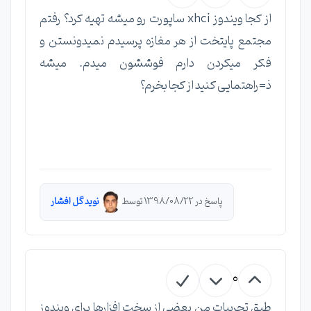
از کجا ویندوز xhci ساپورت رو میشه تهیه کرد؟ رفتم
مجتمع پایتخت از هر مغازه پرسیدم نمیدونستن و
فکر میکردن دارم فوششون میدم. میشه
ذ=راهتمایی کنید از کجا بخرم؟
پاسخ در 1398/08/22 توسط
نوید گل افشار
0
طبق تجربیات من بعضی از سخت افزارها برای ویندوز