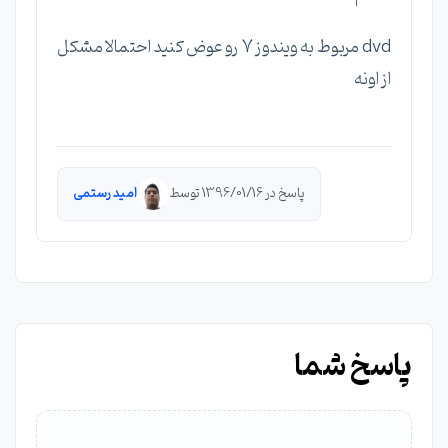
dvd مربوط به ویندوز 7 رو عوض کنید احتمالا مشکل
از اونه
پاسخ در 1396/01/16 توسط
امید رستمی
پاسخ شما