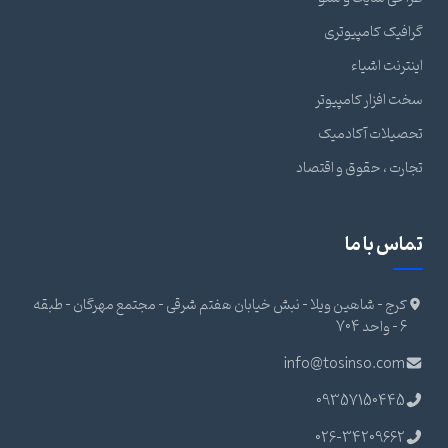
گرافیک کامپیوتری
اینترنت اشیاء
سخت افزار کامپیوتر
تحصیلات آکادمیک
تجارت ، حقوق و اقتصاد
تماس با ما
کرج - شاهین ویلا - نبش خیابان هفتم شرقی - مجتمع مهرگان - طبقه
6 - واحد 704
info@tosinso.com
09357150445
026-34209662