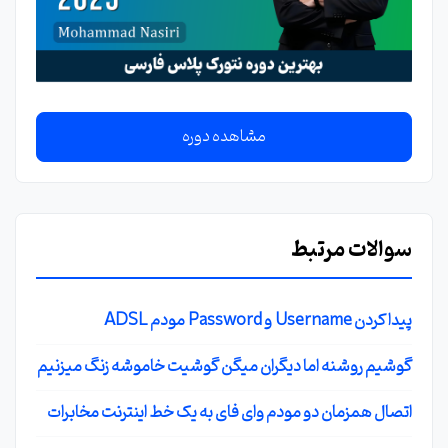
مشاهده دوره
سوالات مرتبط
پیدا کردن Username و Password مودم ADSL
گوشیم روشنه اما دیگران میگن گوشیت خاموشه زنگ میزنیم
اتصال همزمان دو مودم وای فای به یک خط اینترنت مخابرات