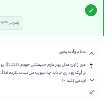
پاسخ در 1396/06/20 توسط
سلام وقت بخیر
2
من از
ایفا می کنند :-)