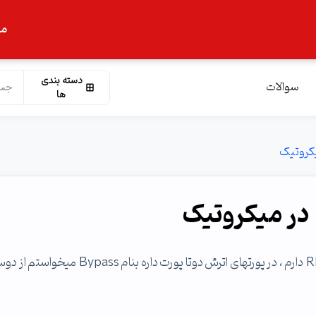
ما
دسته بندی
سوالات
ها
با سلام ، من در شبکه ام یک روتربرد میکروتیک RB1100AHx2 دارم ، در پورتهای اترش دوتا پورت داره بنام ss