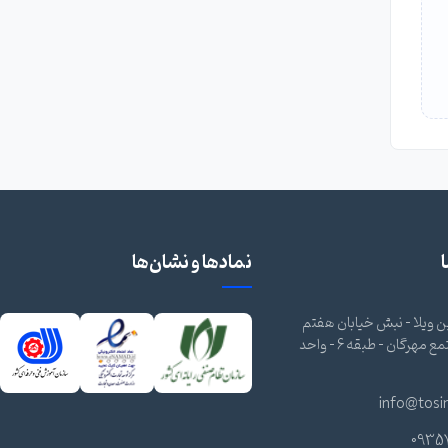
نمادها و نشان‌ها
 ویلا - نبش خیابان هفتم
شرقی - مجتمع مهرگان - طبقه 6 - واحد
info@tosi
0935