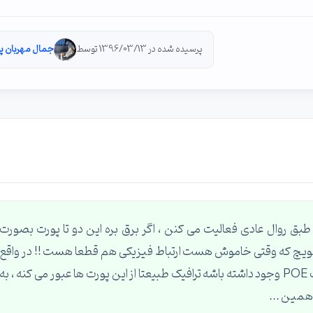
پرسیده شده در 1396/03/13 توسط
جمال مهربان پو
ق روال عادی فعالیت می کنن ، اگر برق بره این دو تا پورت بصورت
 سویچ که وقتی خاموش هست ارتباط فیزیکی هم قطعا هست !! در واقع
یکجور هاب ایجاد می کنه که اگر برق در کابل ها بصورت POE وجود داشته باشه ترافیک طبیعتا از این پورت ها عبور می کنه ، به
 همین ...