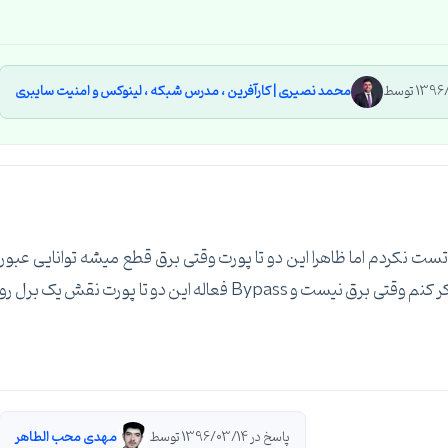
محمد نصیری | کارآفرین ، مدرس شبکه ، لینوکس و امنیت سایبری
 این مدل روتر دارم حقیقتش خودم Bypass رو تست نکردم اما ظاهرا این دو تا پورت وقتی برق قطع میشه توانایی عبور
ترافیک رو دارن حالا به چه صورت من تست نکردم اما فکر کنم وقتی برق نیست و Bypass فعاله این دو تا پورت نقش یک برل رو
پاسخ در 1396/03/14 توسط
مهدی محب الطاهر