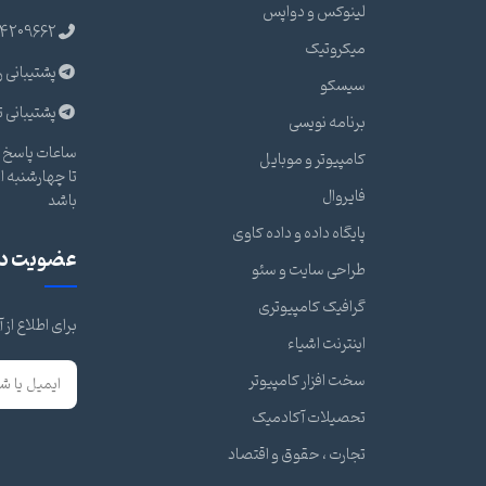
لینوکس و دواپس
4209662
میکروتیک
پشتیبانی ر
سیسکو
پشتیبانی ت
برنامه نویسی
ساعات پاسخ گ
کامپیوتر و موبایل
فایروال
باشد
پایگاه داده و داده کاوی
عضویت در 
طراحی سایت و سئو
گرافیک کامپیوتری
برای اطلاع از
اینترنت اشیاء
سخت افزار کامپیوتر
تحصیلات آکادمیک
تجارت ، حقوق و اقتصاد