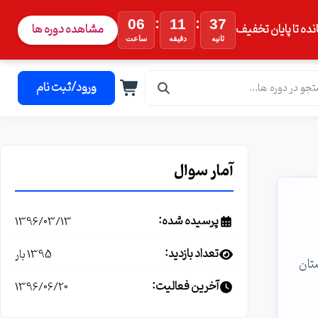
:
:
06
11
36
نده تا پایان تخفیف
مشاهده دوره ها
ثانیه
دقیقه
ساعت
ورود/ثبت نام
آمار سوال
پرسیده شده:
1396/03/13
تعداد بازدید:
1395 بار
Bypa میخواستم از دوستان
آخرین فعالیت:
1396/06/20