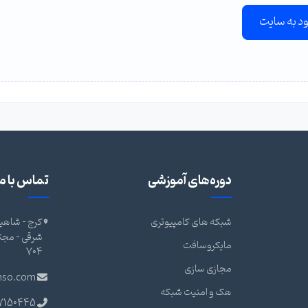
ود به سایت
دوره‌های آموزشی
تماس با ما
شبکه های کامپیوتری
کرج - شاهین
مایکروسافت
704
مجازی سازی
nso.com
هک و امنیت شبکه
7150445