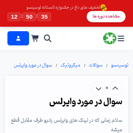
تخفیف های داغ در جشنواره تابستانه توسینسو
:
:
مشاهده دوره ها
12
50
34
توسینسو
سوالات
میکروتیک
سوال در مورد وایرلس
0
سوال در مورد وایرلس
سلام زمانی که در لینک های وایرلس رادیو طرف مقابل قطع
میشه