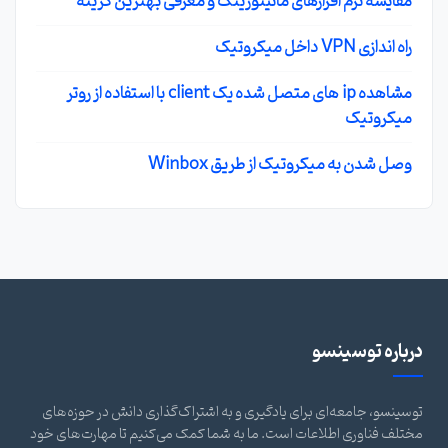
مقایسه نرم افزارهای مانیتورینگ و معرفی بهترین گزینه
راه اندازی VPN داخل میکروتیک
مشاهده ip های متصل شده یک client با استفاده از روتر
میکروتیک
وصل شدن به میکروتیک از طریق Winbox
درباره توسینسو
توسینسو، جامعه‌ای برای یادگیری و به اشتراک‌گذاری دانش در حوزه‌های
مختلف فناوری اطلاعات است. ما به شما کمک می‌کنیم تا مهارت‌های خود