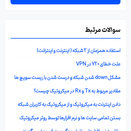
سوالات مرتبط
استفاده همزمان از 2 شبکه ( اینترنت و اینترانت)
علت خطای 720 در VPN
مشکل down شدن شبکه و درست شدن با ریست سویچ ها
مقادیر مربوط به Tx و Rx در میکروتیک چیست؟
دادن اینترنت به میکروتیک و از میکروتیک به کاربران شبکه
بستن تمامی سایت ها و نرم افزارها توسط روتر میکروتیک