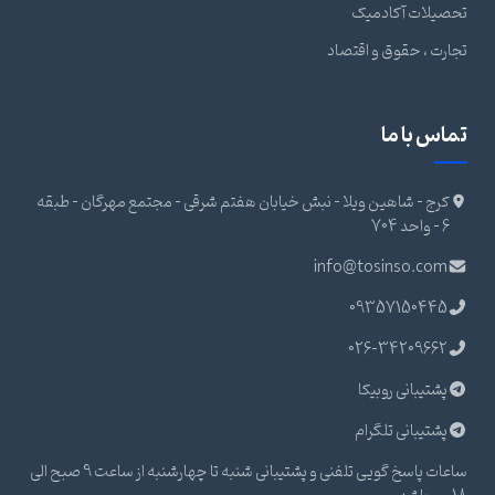
تحصیلات آکادمیک
تجارت ، حقوق و اقتصاد
تماس با ما
کرج - شاهین ویلا - نبش خیابان هفتم شرقی - مجتمع مهرگان - طبقه
6 - واحد 704
info@tosinso.com
09357150445
026-34209662
پشتیبانی روبیکا
پشتیبانی تلگرام
ساعات پاسخ گویی تلفنی و پشتیبانی شنبه تا چهارشنبه از ساعت 9 صبح الی