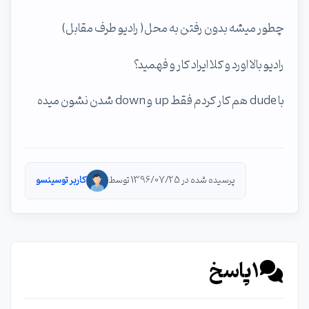
چطور میشه بدون رفتن به محل( رادیو طرف مقابل)
رادیو بالا اورد و کلا ایراد کار و فهمید؟
با dude هم کار کردم فقط up و down شدن نشون میده
پرسیده شده در 1396/07/25 توسط
کاربر توسینسو
1
پاسخ