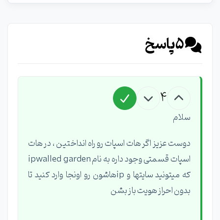
5
پاسخ
4
سلام
دوست عزیز اگر هات اسپات رو راه انداختین ، در هات
اسپات قسمتی وجود داره به نام ipwalled garden
که میتونید سایتها و ipهاشون رو اونجا وارد کنید تا
بدون احراز هویت باز بشن