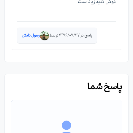
گوگل کنید زیاد است
پاسخ در 1396/09/27 توسط
رسول دانش
پاسخ شما