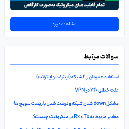
مشاهده دوره
سوالات مرتبط
استفاده همزمان از 2 شبکه ( اینترنت و اینترانت)
علت خطای 720 در VPN
مشکل down شدن شبکه و درست شدن با ریست سویچ ها
مقادیر مربوط به Tx و Rx در میکروتیک چیست؟