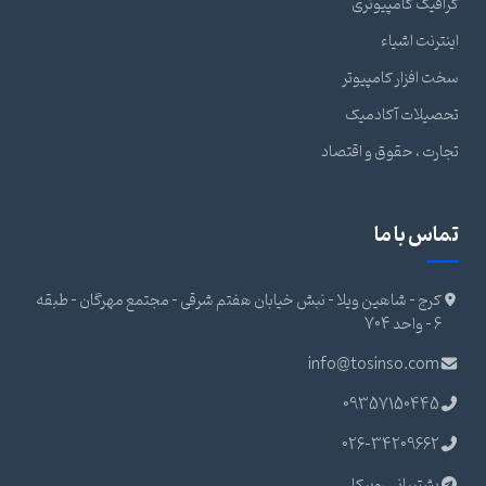
گرافیک کامپیوتری
اینترنت اشیاء
سخت افزار کامپیوتر
تحصیلات آکادمیک
تجارت ، حقوق و اقتصاد
تماس با ما
کرج - شاهین ویلا - نبش خیابان هفتم شرقی - مجتمع مهرگان - طبقه
6 - واحد 704
info@tosinso.com
09357150445
026-34209662
پشتیبانی روبیکا