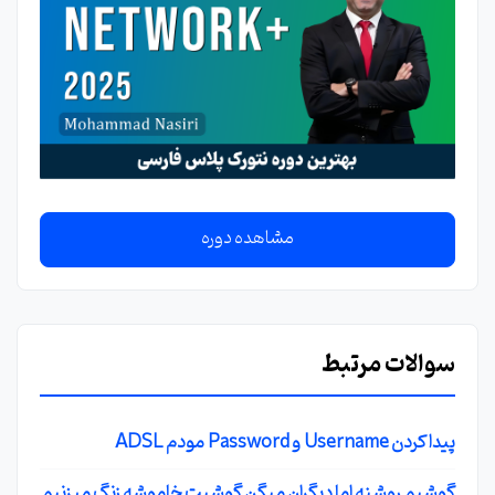
مشاهده دوره
سوالات مرتبط
پیدا کردن Username و Password مودم ADSL
گوشیم روشنه اما دیگران میگن گوشیت خاموشه زنگ میزنیم