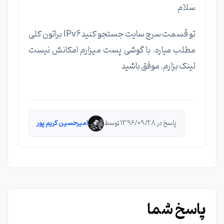
سلام
تو قسمت سرچ سایت جستجو کنید IPv6 براتون کلی
مطلب میاره. با گوشی پست میزارم امکانش نیست
لینک بزارم. موفق باشید
پاسخ در 1396/09/28 توسط
امیرحسین کریم پور
پاسخ شما