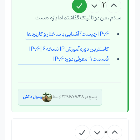
2
سلام ، من دو تا لینک گذاشتم اما بازم هست
IPv6 چیست؟ آشنایی با ساختار و کاربردها
کاملترین دوره آموزش IP نسخه 6 | IPv6
قسمت 1 : معرفی دوره IPv6
پاسخ در 1396/09/28 توسط
رسول دانش
0