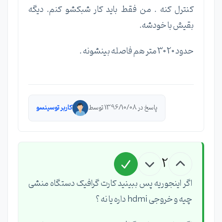
کنترل کنه . من فقط باید کار شبکشو کنم. دیگه
بقیش با خودشه.
حدود 20 30 متر هم فاصله بینشونه .
پاسخ در 1396/10/08 توسط
کاربر توسینسو
2
اگر اینجوریه پس ببینید کارت گرافیک دستگاه منشی
چیه و خروجی hdmi داره یا نه ؟