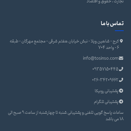
تجارت ، حقوق و اقتصاد
تماس با ما
کرج - شاهین ویلا - نبش خیابان هفتم شرقی - مجتمع مهرگان - طبقه
6 - واحد 704
info@tosinso.com
09357150445
026-34209662
پشتیبانی روبیکا
پشتیبانی تلگرام
ساعات پاسخ گویی تلفنی و پشتیبانی شنبه تا چهارشنبه از ساعت 9 صبح الی
18 می باشد