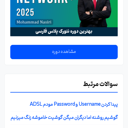
مشاهده دوره
سوالات مرتبط
پیدا کردن Username و Password مودم ADSL
گوشیم روشنه اما دیگران میگن گوشیت خاموشه زنگ میزنیم