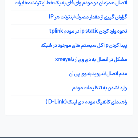
اتصال همزمان دو مودم وای فای به یک خط اینترنت مخابرات
گزارش گیری از مقدار مصرف اینترنت هر IP
نحوه وارد کردن ip static در مودم tplink
پیدا کردن ip کل سیستم های موجود در شبکه
مشکل در اتصال به دی وی ار با xmeye
عدم اتصال اندروید به وی پی ان
وارد نشدن به تنظیمات مودم
راهنمای کانفیگ مودم دی لینک ( D-Link )