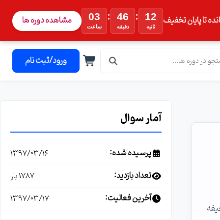
:
:
03
46
11
نده تا پایان تخفیف
مشاهده دوره ها
ثانیه
دقیقه
ساعت
ورود/ثبت نام
آمار سوال
پرسیده شده:
1397/03/16
تعداد بازدید:
1787 بار
آخرین فعالیت:
1397/03/17
دش ضعیفه