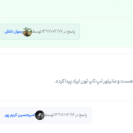
پاسخ در 1397/03/17 توسط
رسول دانش
و مانیتور لپ تاپ تون ایراد پیدا کرده.
پاسخ در 1397/03/16 توسط
امیرحسین کریم پور