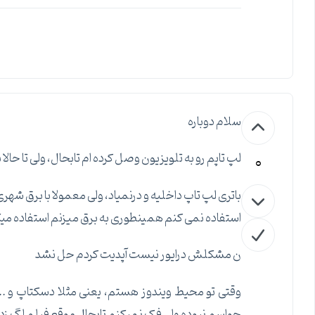
سلام دوباره
0
لپ تاپم رو به تلویزیون وصل کرده ام تابحال، ولی تا حالا 
باتری لپ تاپ داخلیه و درنمیاد، ولی معمولا با برق شهری
استفاده نمی کنم همینطوری به برق میزنم استفاده می
ن مشکلش درایور نیست آپدیت کردم حل نشد
وقتی تو محیط ویندوز هستم، یعنی مثلا دسکتاپ و ... 
حواسم نبوده ولی فک نمیکنم تابحال موقع فیلم لگ زده