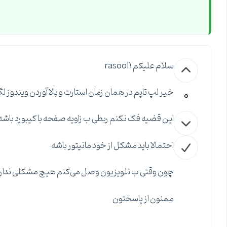
سلام علیکم rasool1
0
خیر لپ تاپم در همان زمان استارت و بالا آوردن ویندوز ل
این قضیه فک نکنم ربطی ب زاویه صفحه با کیبورد باشه
احتمالا باید مشکل از خود مانیتور باشه
چون وقتی ب تلویزیون وصل می‌کنم هیچ مشکلی ندار
ممنون از پاسختون