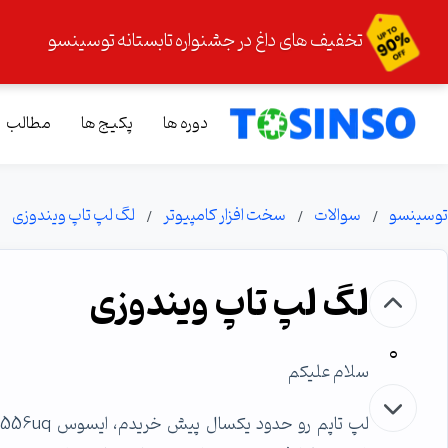
تخفیف های داغ در جشنواره تابستانه توسینسو
دوره ها
پکیج ها
مطالب
توسینسو
سوالات
سخت افزار کامپیوتر
لگ لپ تاپ ویندوزی
لگ لپ تاپ ویندوزی
0
سلام علیکم