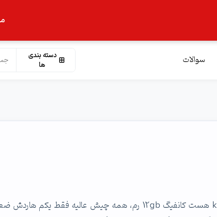
ما
دسته بندی
سوالات
ها
لپ تاپم رو حدود یکسال پیش خریدم، ایسوس k556uq هست کانفیگ 12gb رم، همه چیش عالیه فقط یکم هار