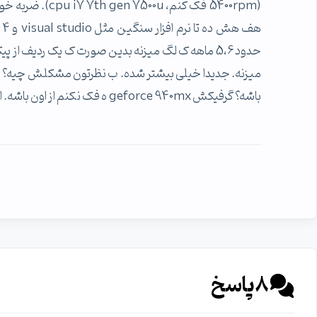
(5400rpm فک کنم،
حدود 5،6 ماهه ک لگ میزنه بدین صورت ک یک ردیف
میزنه. جدیدا خیلی بیشتر شده. ب نظرتون مشکلش چیه؟ 
باشه؟ گرفیکش geforce 940mx ه فک نکنم از اون باشه. امکان داره قطعه معیوب داشته باشه؟
8
پاسخ