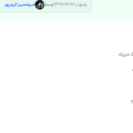
پاسخ در 1397/03/16 توسط
امیرحسین کریم پور
گ میزنه
ه