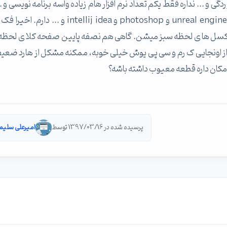
 cpu i7 7th gen 7500u). ضربه خوردگی و ... نداره فقط یکم تعداد نرم افزار هام زیاده واسه برنامه نویسی و
هف هش ده تا نرم افزار سنگین مثل visual studio و unreal engine 4 و photoshop و intellij idea و ...
 از پیکسل ها ی لحظه سبز میشن. گاهی هم نصفه پایین صفحه کلا ی لحظه
از اونجایی ک رم و سی پی یوش خیلی خوبه، ممکنه مشکل از هارد ضع
پرسیده شده در 1397/03/16 توسط
امیرعلی سلیم