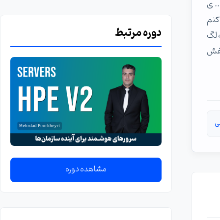
 ... ی
 دارم. اخیرا فک کنم
دوره مرتبط
 لگ
یفش
ی
مشاهده دوره