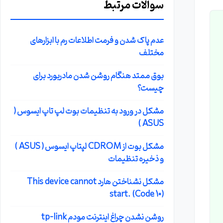
سوالات مرتبط
عدم پاک شدن و فرمت اطلاعات رم با ابزارهای
مختلف
بوق ممتد هنگام روشن شدن مادربورد برای
چیست؟
مشکل در ورود به تنظیمات بوت لپ تاپ ایسوس (
ASUS )
مشکل بوت از CDROM لپتاپ ایسوس ( ASUS )
و ذخیره تنظیمات
مشکل نشناختن هارد This device cannot
start. (Code 10)
روشن نشدن چراغ اینترنت مودم tp-link