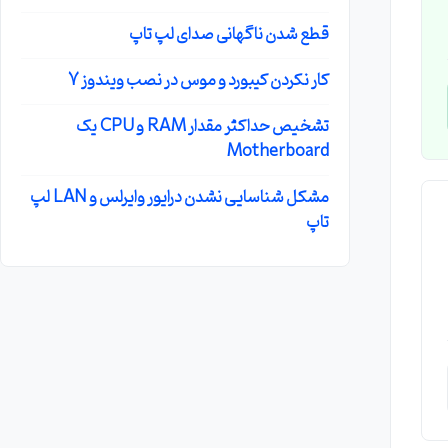
قطع شدن ناگهانی صدای لپ تاپ
کار نکردن کیبورد و موس در نصب ویندوز 7
تشخیص حداکثر مقدار RAM و CPU یک
Motherboard
مشکل شناسایی نشدن درایور وایرلس و LAN لپ
تاپ