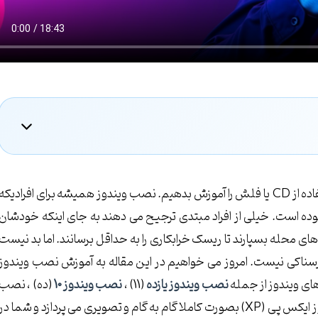
وز )
در این مقاله می خواهیم نصب ویندوز بصورت تصویری با استفاده از CD یا فلش را آموزش بدهیم. نصب ویندوز همیشه برای افرادیکه
 بوده است. خیلی از افراد مبتدی ترجیح می دهند به جای اینکه خودشان
های محله بسپارند تا ریسک خرابکاری را به حداقل برسانند. اما بد نیست
رسناکی نیست. امروز می خواهیم در این مقاله به آموزش نصب ویندوز
ای ویندوز از جمله
نصب ویندوز یازده
(11) ،
نصب ویندوز 10
(ده) ، نصب
ویندوز هشت (8) ، نصب ویندوز هفت (7) و حتی نصب ویندوز ایکس پی (XP) بصورت کاملا گام به گام و تصویری می پردازد و شما در