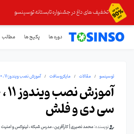
تخفیف های داغ در جشنواره تابستانه توسینسو
دوره ها
پکیج ها
مطالب
توسینسو
مقالات
مایکروسافت
آموزش نصب ویندوز 11 ، 10 ، 8 ، 7 و XP گام به گام با سی دی و فلش
سی دی و فلش
نویسنده:
محمد نصیری | کارآفرین ، مدرس شبکه ، لینوکس و امنیت 