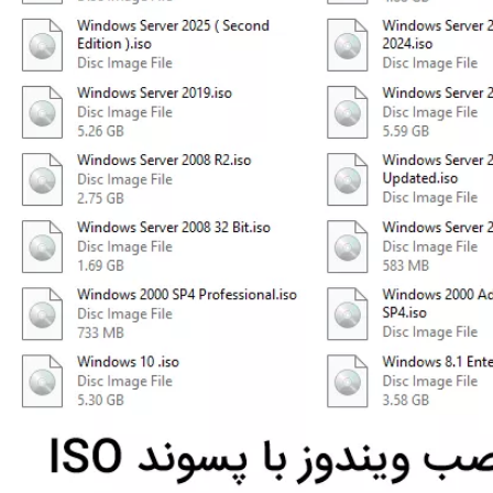
ی نصب
از ویندوز
دوز
اه