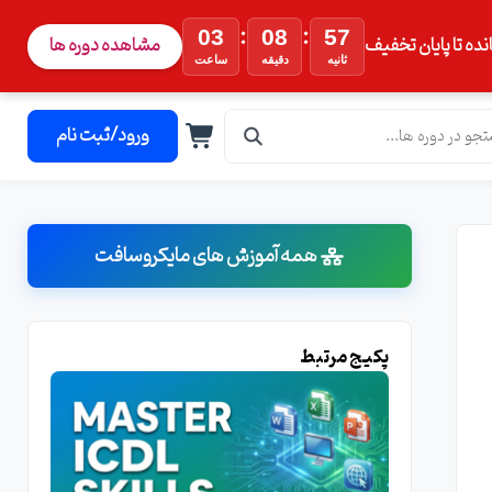
:
:
03
08
56
نده تا پایان تخفیف
مشاهده دوره ها
ثانیه
دقیقه
ساعت
ورود/ثبت نام
همه آموزش های مایکروسافت
پکیج مرتبط