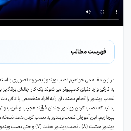
فهرست مطالب
فرآیند نصب ویندوز چیست؟ فاز اول ( دانلود فایل نصبی ویند
فرآیند نصب ویندوز چیست؟ فاز دوم ( Bootable کردن فایل نصبی در DVD و Flash )
فرآیند نصب ویندوز چیست؟ فاز سوم ( قرار دادن DVD یا فلش مموری Bootable در دستگاه )
به تازگی وارد دنیای کامپیوتر می شوند یک کار چالش برانگیز
حداقل سیستم مورد نیاز برای نصب ویندوز 11 ، 10 ، 8 ، 7 و ویندوز XP چیست؟
نصب ویندوز را انجام دهند ، آن را به افراد متخصص یا کافی نت 
آموزش نصب ویندوز یازده (11) بصورت کامل + تصویری و گام به گام
بدانید که نصب کردن ویندوز چندان فرآیند عجیب و غریب و ت
بپردازیم. این آموزش نصب ویندوز به نصب کردن همه نسخه ه
گام اول نصب ویندوز 11 : زدن هر کلیدی برای بوت شدن DVD نصب ویندوز
گام دوم نصب ویندوز 11 : انتخاب زبان ویندوز و زدن دکمه Next