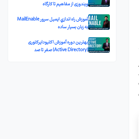
ویندوزی از مفاهیم تا کارگاه
آموزش راه اندازي ايميل سرور MailEnable
به زبان بسيار ساده
بهترین دوره آموزش اکتیودایرکتوری
(Active Directory) صفر تا صد
B کردن