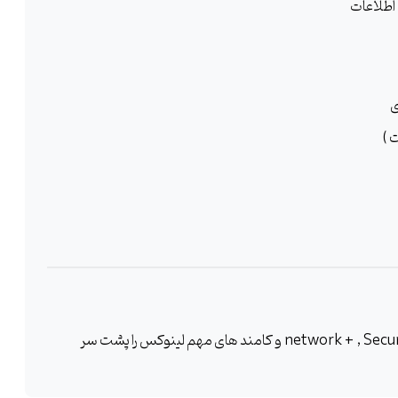
اطلاعات
ی
این یک دوره آموزش متااسپلویت | دوره SANS 580 کاملا
دانشجویان این دوره می بایست دوره های network + , Security+ , CEH و کامند های مهم لینوکس را پشت سر