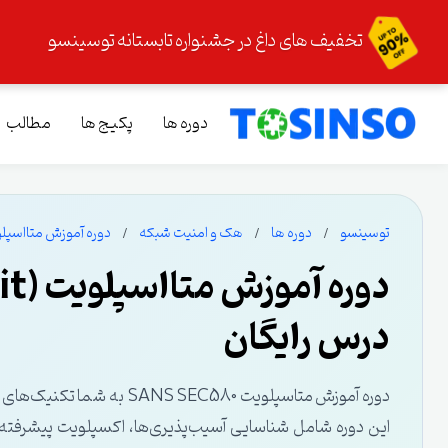
تخفیف های داغ در جشنواره تابستانه توسینسو
دوره ها
پکیج ها
مطالب
توسینسو
دوره ها
هک و امنیت شبکه
دوره آموزش متااسپلویت (Metasploit) صفر تا صد + 
درس رایگان
دوره آموزش متاسپلویت  SEC580
این دوره شامل شناسایی آسیب‌پذیری‌ها، اکسپلویت پیشرف