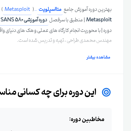
بهترین دوره آموزش جامع
متااسپلویت
(
Metasploit
) | 
Metasploit
| منطبق با سرفصل
دوره آموزشی SANS 580
دوره | با محوریت انجام کارگاه های عملی و هک های دنیای واقعی
مهندس محمدی طراحی ، تهیه و تدریس شده است.
پیشنیاز دوره آموزشی متاسپلویت ( Metasploit ) ،
دوره
مشاهده بیشتر
دوره آموزشی سکیوریتی پلاس
می باشد.
بدون شک دوره آموزشی متااسپلویت ( دوره SANS 580 ) مهندس محمدی
این دوره برای چه کسانی منا
نفوذ است که تا کنون به زبان فارسی تدریس شده است و شما
از یادگیری این دوره آموزشی هک و نفوذ ،
شما تبدیل به یک غول و حرفه ای 
مخاطبین دوره: