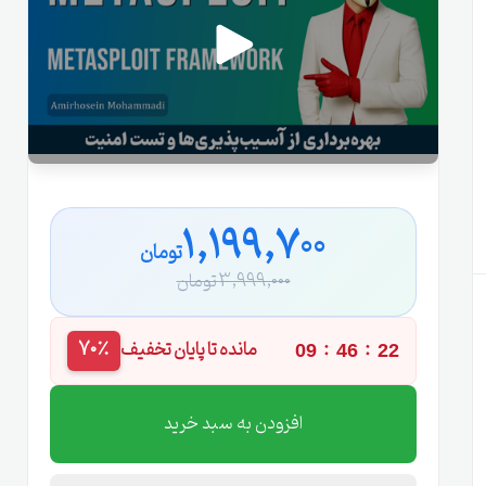
1,199,700
تومان
3,999,000 تومان
:
:
مانده تا پایان تخفیف
70٪
09
46
21
افزودن به سبد خرید