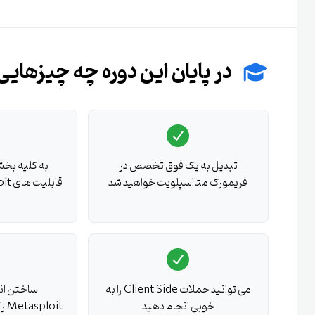
دوره آموزش متااسپلویت ( Metasploit ) ای که در آن هستید ، کاملا
SANS 580
با عنوان
 Fu for Enterprise Pen Testing
در پایان این دوره چه چیزهایی 
تمامی قابلیت های ابزار sploit
شود ، فریمورک Metasploit از نحوه دست
تبدیل به یک فوق تخصص در
به کلیه بخش
حرفه ای در پروژه های تست نفوذ خود استفاده کنید.
فریمورک متااسپلویت خواهید شد
می توانید حملات Client Side را به
خوبی انجام دهید
Metasploit را به خوبی یاد می گیرید