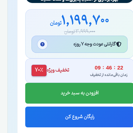
1,199,700
تومان
3,999,000 تومان
گارانتی عودت وجه ۷ روزه
:
:
09
46
21
تخفیف ویژه
70٪
زمان باقی‌مانده از تخفیف
افزودن به سبد خرید
رایگان شروع کن