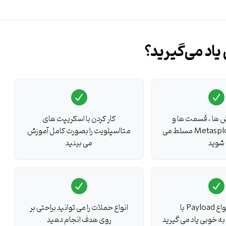
بر اساس آخرین سرفصل ها و استانداردهای دوره آموزشی
Metasploit Kung
طراحی و تدوین شده است و از این لحاظ دقیق
ترین و به روز ترین سرفصل های آموزشی ابزار Metasploit برای یادگیری را شامل می شود. در دوره آموزشی SANS 580 شما با
یاد می‌گیرید؟
Meta بصورت کامل آشنا می شوید و می توانید فرآیند های ارزیابی آسیب پذیری ها و تست های
نفوذسنجی را براحتی با ابزار متااسپلویت انجام دهید. در این دوره SANS فریمورک متااسپلویت بصورت عمیق و کامل تدریس می
یابی به سیستم قربانی در هک و نفوذ ، فازهای شناسایی ، پس از شناسایی ، دستکاری
های امنیتی و ... را در بر می گیرد. شما با یادگیری متااسپلویت در این دوره آموزشی Metasploit قطعا می توانید از این ابزار بصورت
 ها ، قسمت ها و
کار کردن با اسکریپت های
قابلیت های Metasploit مسلط می
متااسپلویت را بصورت کامل آموزش
شوید
می بینید
ساختن انواع Payload با
انواع حملات را می توانید براحتی بر
روی هدف انجام دهید