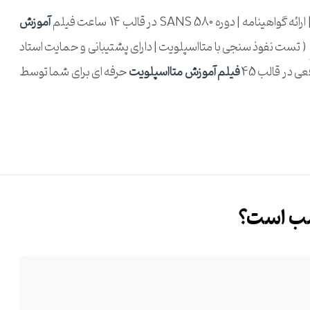
ارائه گواهینامه | دوره SANS 580 در قالب 14 ساعت فیلم
آموزش
( تست نفوذ سنجی با متااسپلویت | دارای پشتیبانی و حمایت استاد
 در قالب 45
فیلم آموزش متااسپلویت
حرفه ای برای شما توسط
 آموزشی نتورک پلاس
،
دوره آموزشی هک قانومند ( CEH )
و
برترین دوره آموزشی متاسپلویت
برای هک و تست و
سب است؟
 دیگر نیازی به هیچ منبع آموزشی متااسپلویت نخواهید داشت. پس
در زمینه کار با ابزار Metasploit خواهید شد