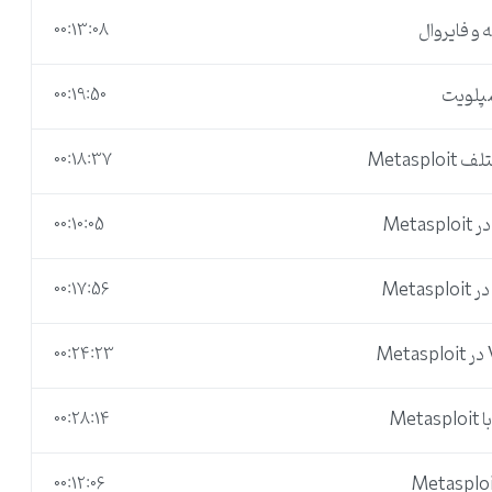
 متااسپلویت
می شوید
. تنها حداقل پیش زمینه های لازم را برای ورود
00:13:08
گاه ها و مواردی که در این دوره آموزش داده می شوند در دنیای واقعی
00:19:50
00:18:37
00:10:05
00:17:56
00:24:23
00:28:14
00:12:06