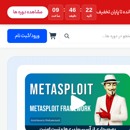
:
:
09
46
21
نده تا پایان تخفیف
مشاهده دوره ها
ثانیه
دقیقه
ساعت
ورود/ثبت نام