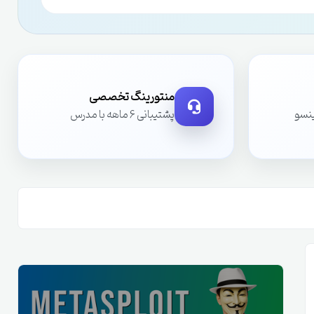
منتورینگ تخصصی
ینسو
پشتیبانی 6 ماهه با مدرس