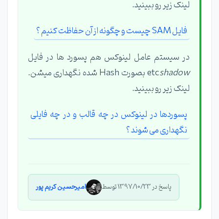
لینک زیر رو ببینید.
فایل SAM چیست و چگونه از آن حفاظت کنیم ؟
در سیستم عامل لینوکس هم پسورد ها در فایل
shadow
etc
بصورت Hash شده نگهداری میشن.
لینک زیر رو ببینید.
پسوردها در لینوکس در چه قالب و در چه فایلی
نگهداری می شوند ؟
پاسخ در 1397/10/23 توسط
امیرحسین کریم پور