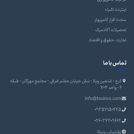
اینترنت اشیاء
سخت افزار کامپیوتر
تحصیلات آکادمیک
تجارت ، حقوق و اقتصاد
تماس با ما
کرج - شاهین ویلا - نبش خیابان هفتم شرقی - مجتمع مهرگان - طبقه
6 - واحد 704
info@tosinso.com
09357150445
026-34209662
پشتیبانی روبیکا