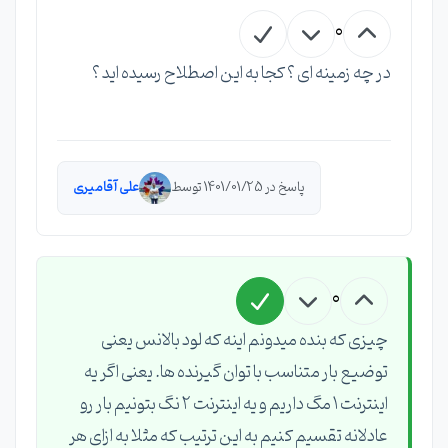
0
در چه زمینه ای ؟ کجا به این اصطلاح رسیده اید ؟
پاسخ در 1401/01/25 توسط
علی آقامیری
0
چیزی که بنده میدونم اینه که لود بالانس یعنی
توضیع بار متناسب با توان گیرنده ها. یعنی اگر یه
اینترنت ۱ مگ داریم و یه اینترنت ۲ نگ بتونیم بار رو
عادلانه تقسیم کنیم به این ترتیب که مثلا به ازای هر