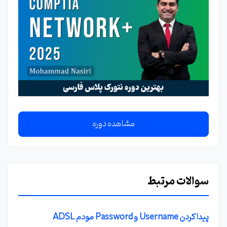
مشاهده دوره
سوالات مرتبط
پیدا کردن Username و Password مودم ADSL