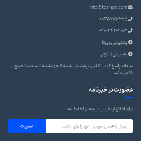
info@tosinso.com
09357150445
026-34209662
پشتیبانی روبیکا
پشتیبانی تلگرام
ساعات پاسخ گویی تلفنی و پشتیبانی شنبه تا چهارشنبه از ساعت 9 صبح الی
18 می باشد
عضویت در خبرنامه
برای اطلاع از آخرین دوره‌ها و تخفیف‌ها!
عضویت