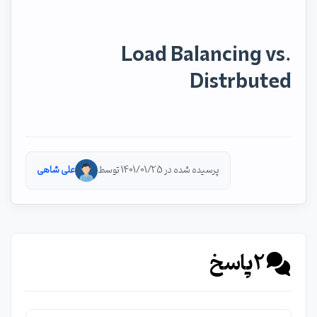
Load Balancing vs.
Distrbuted
پرسیده شده در 1401/01/25 توسط
علی شاهی
2
پاسخ