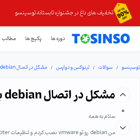
تخفیف های داغ در جشنواره تابستانه توسینسو
دوره ها
پکیج ها
مطالب
توسینسو
سوالات
لینوکس و دواپس
مشکل در اتصال debian به اینترنت در vmware
مشکل در اتصال debian به اینترنت در vmware
0
سلام به همه