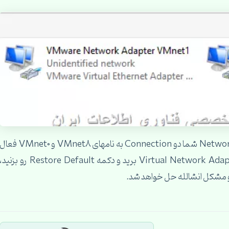
سلام بر شما ، اول بررسی کنید که در Network Connection شما دو Connection به نامهای VMnet8 و VMnet0 فع
باشن و Disable نباشن ، اگر وجود نداشتن ، به Virtual Network Adapter برید و دکمه Restore Default رو بزنید
و مشکل انشالله حل خواهد شد.