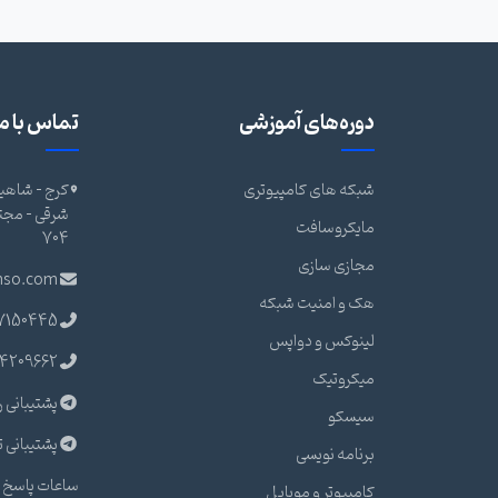
دوره‌های آموزشی
تماس با ما
شبکه های کامپیوتری
کرج - شاهین
مایکروسافت
704
مجازی سازی
nso.com
هک و امنیت شبکه
7150445
لینوکس و دواپس
4209662
میکروتیک
پشتیبانی ر
سیسکو
پشتیبانی ت
برنامه نویسی
ساعات پاسخ گ
کامپیوتر و موبایل