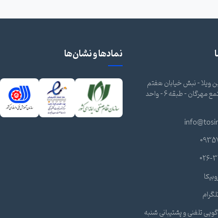
نمادها و نشان‌ها
 ویلا - نبش خیابان هفتم
شرقی - مجتمع مهرگان - طبقه 6 - واحد
info@tosi
0935
026-3
وبیکا
لگرام
ویی تلفنی و پشتیبانی شنبه