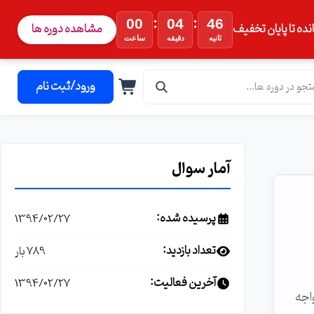
:
:
00
04
46
نده تا پایان تخفیف
مشاهده دوره ها
ثانیه
دقیقه
ساعت
ورود/ثبت نام
آمار سوال
پرسیده شده:
1394/02/27
تعداد بازدید:
789 بار
آخرین فعالیت:
1394/02/27
ای زیر مواجه