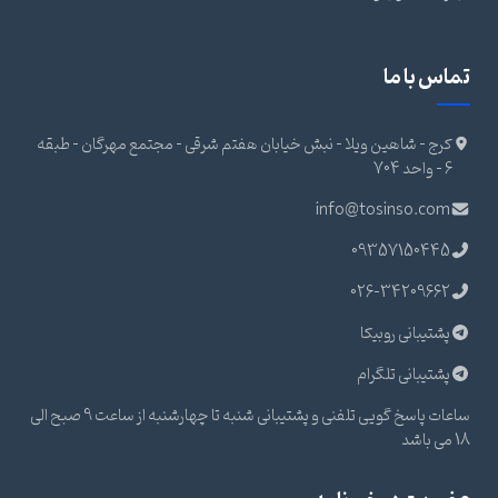
ماس با ما
کرج - شاهین ویلا - نبش خیابان هفتم شرقی - مجتمع مهرگان - طبقه
6 - واحد 704
info@tosinso.com
09357150445
026-34209662
پشتیبانی روبیکا
پشتیبانی تلگرام
ساعات پاسخ گویی تلفنی و پشتیبانی شنبه تا چهارشنبه از ساعت 9 صبح الی
 باشد