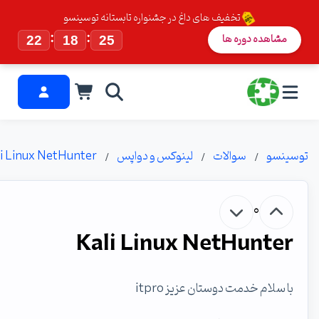
تخفیف های داغ در جشنواره تابستانه توسینسو
:
:
مشاهده دوره ها
22
18
24
ینسو
سوالات
لینوکس و دواپس
Kali Linux NetHunter
0
Kali Linux NetHunter
با سلام خدمت دوستان عزیز itpro