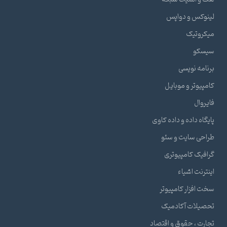
نوکس و دواپس
یکروتیک
یسکو
نامه نویسی
مپیوتر و موبایل
یروال
یگاه داده و داده کاوی
احی سایت و سئو
افیک کامپیوتری
نترنت اشیاء
ت افزار کامپیوتر
حصیلات آکادمیک
ارت ، حقوق و اقتصاد