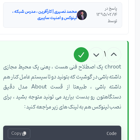
پاسخ در
محمد نصیری | کارآفرین ، مدرس شبکه ،
1395/02/14
لینوکس و امنیت سایبری
توسط
1
chroot یک اصطلاح فنی هست ، یعنی یک محیط مجازی
داشته باشی در گوشیت که بتونید دو تا سیستم عامل کنار هم
داشته باشی ، طبیعتا از قست About مدل دقیق
دستگاهتون رو بدست بیارید می تونید متوجه بشید ، برای
نصب لینوکس هم به لینک های زیر مراجعه کنید :
Copy
Code