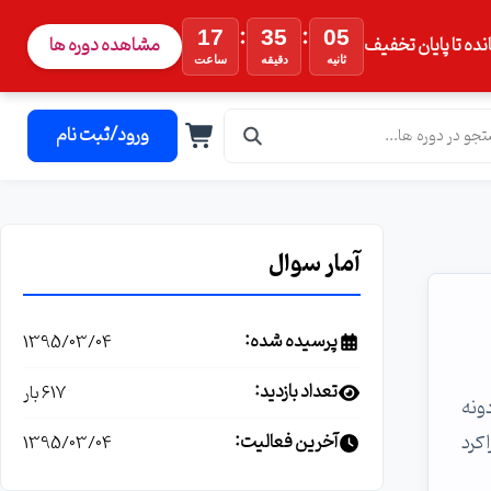
:
:
17
35
05
نده تا پایان تخفیف
مشاهده دوره ها
ثانیه
دقیقه
ساعت
ورود/ثبت نام
آمار سوال
پرسیده شده:
1395/03/04
تعداد بازدید:
617 بار
ونه
کرد
آخرین فعالیت:
1395/03/04