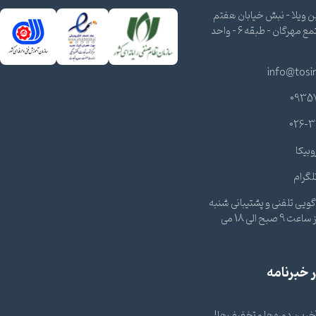
 ویلا - نبش خیابان هفتم
شرقی - مجتمع مهرگان - طبقه 6 - واحد
info@tosi
0935
026-3
وبیکا
لگرام
ویی تلفنی و پشتیبانی شنبه
تا چهارشنبه از ساعت 9 صبح الی 18 می
خبرنامه
 آخرین دوره‌ها و تخفیف‌ها!