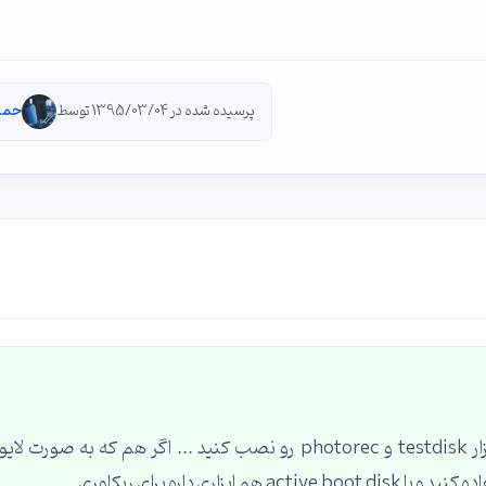
پرسیده شده در 1395/03/04 توسط
حمی
برای ریکاوری کردن در محیط لینوکس میتونید نرم افزار testdisk و photorec رو نصب کنید ... اگر هم که به صورت لایو