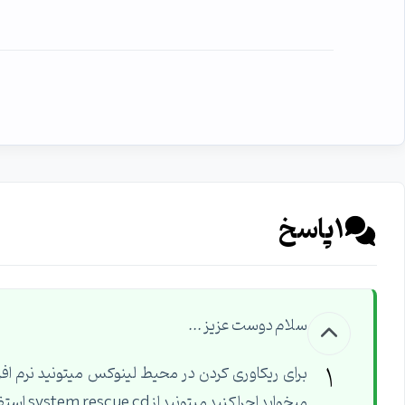
1
پاسخ
سلام دوست عزیز ...
1
میخواید اجرا کنید میتونید از system rescue cd استفاده کنید و یا active boot disk هم ابزاری داره برای ریکاوری ...