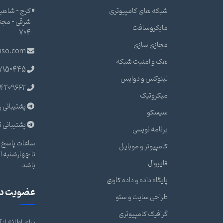
شبکه های کامپیوتری
کرج - شاهین
مایکروسافت
704
مجازی سازی
nso.com
هک و امنیت شبکه
7150445
لینوکس و دواپس
4209662
میکروتیک
پشتیبانی ر
سیسکو
پشتیبانی ت
برنامه نویسی
ساعات پاسخ گ
کامپیوتر و موبایل
فایروال
باشد
پایگاه داده و داده کاوی
عضویت در 
طراحی سایت و سئو
گرافیک کامپیوتری
برای اطلاع از