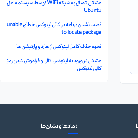
مشکل اتصال به شبکه WiFi توسط سیستم عامل
Ubuntu
نصب نشدن برنامه در کالی لینوکس خطای unable
to locate package
نحوه حذف کامل لینوکس از هارد و پارتیشن ها
مشکل در ورود به لینوکس کالی و فراموش کردن رمز
کالی لینوکس
نمادها و نشان‌ها