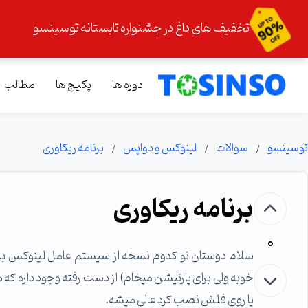
تخفیف های داغ در جشنواره تابستانه توسینسو
دوره ها
پکیج ها
مطالب
توسینسو
سوالات
لینوکس و دواپس
برنامه ریکاوری
برنامه ریکاوری
0
سلام دوستان تو کدوم نسخه از سیستم عامل لینوکس برنام
خوبه ولی برای پارتیشن میخام) از دست رفته وجود داره که ه
یا روی فلش نصب کرد عالی میشه.