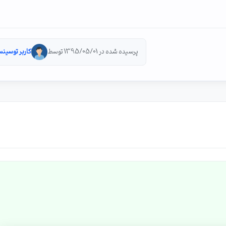
پرسیده شده در 1395/05/01 توسط
کاربر توسینس