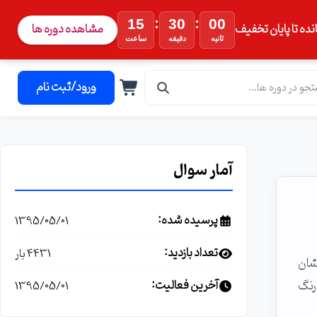
:
:
15
29
59
نده تا پایان تخفیف
مشاهده دوره ها
ثانیه
دقیقه
ساعت
ورود/ثبت نام
آمار سوال
پرسیده شده:
1395/05/01
تعداد بازدید:
4431 بار
د نشان
رنگ
آخرین فعالیت:
1395/05/01