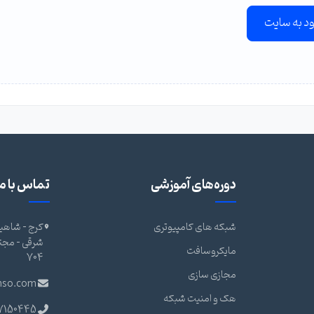
ود به سایت
دوره‌های آموزشی
تماس با ما
شبکه های کامپیوتری
کرج - شاهین
مایکروسافت
704
مجازی سازی
nso.com
هک و امنیت شبکه
7150445