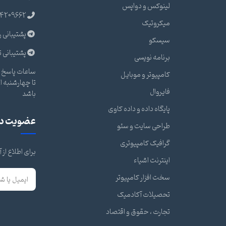
لینوکس و دواپس
4209662
میکروتیک
پشتیبانی ر
سیسکو
پشتیبانی ت
برنامه نویسی
ساعات پاسخ گ
کامپیوتر و موبایل
فایروال
باشد
پایگاه داده و داده کاوی
عضویت در 
طراحی سایت و سئو
گرافیک کامپیوتری
برای اطلاع از
اینترنت اشیاء
سخت افزار کامپیوتر
تحصیلات آکادمیک
تجارت ، حقوق و اقتصاد