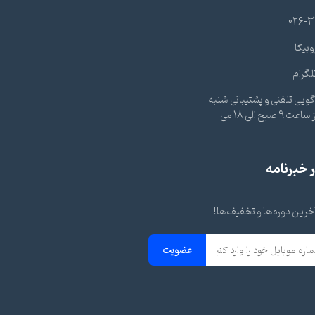
026-3
وبیکا
لگرام
ویی تلفنی و پشتیبانی شنبه
تا چهارشنبه از ساعت 9 صبح الی 18 می
خبرنامه
 آخرین دوره‌ها و تخفیف‌ها!
عضویت
×
توسینسو در بله
برای اطلاع از آخرین تخفیف ها و رویدادهای
توسینسو کانال ما را در پیام رسان بله دنبال