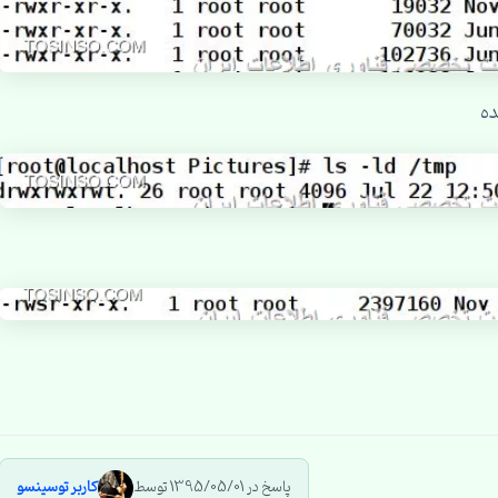
ده
پاسخ در 1395/05/01 توسط
کاربر توسینسو