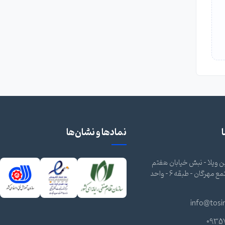
نمادها و نشان‌ها
 ویلا - نبش خیابان هفتم
شرقی - مجتمع مهرگان - طبقه 6 - واحد
info@tosi
0935