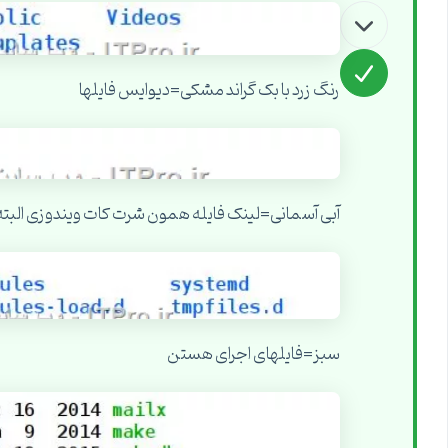
رنگ زرد با بک گراند مشکی=دیوایس فایلها
آبی آسمانی=لینک فایله همون شرت کات ویندوزی البته با
سبز=فایلهای اجرای هستن