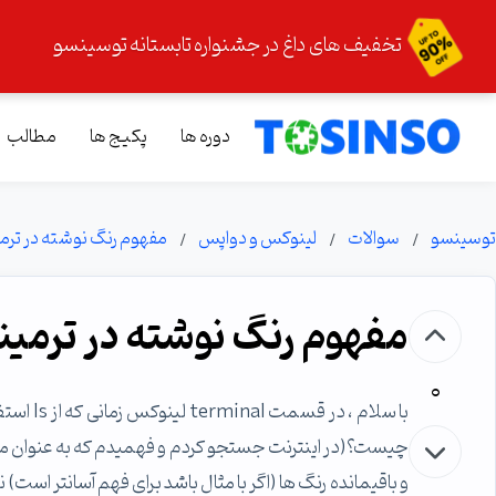
تخفیف های داغ در جشنواره تابستانه توسینسو
دوره ها
پکیج ها
مطالب
توسینسو
سوالات
لینوکس و دواپس
مفهوم رنگ نوشته در ترم
مفهوم رنگ نوشته در ترمین
0
با سلام 
چیست؟(در اینترنت جستجو کردم و فهمیدم که به عنوان مث
و باقیمانده رنگ ها (اگر با مثال باشد برای فهم آسانتر اس