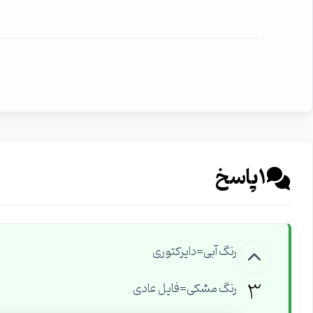
1
پاسخ
رنگ آبی=دایرکتوری
3
رنگ مشکی=فایل عادی