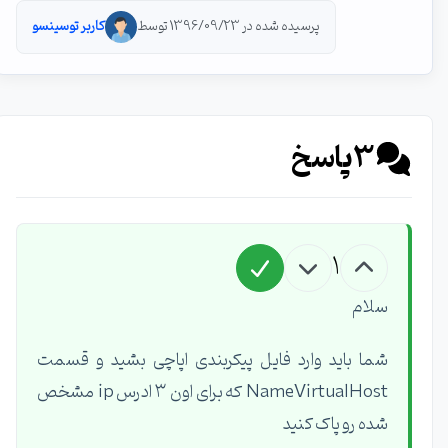
پرسیده شده در 1396/09/23 توسط
کاربر توسینسو
3
پاسخ
1
سلام
شما باید وارد فایل پیکربندی اپاچی بشید و قسمت
NameVirtualHost که برای اون ۳ ادرس ip مشخص
شده رو پاک کنید