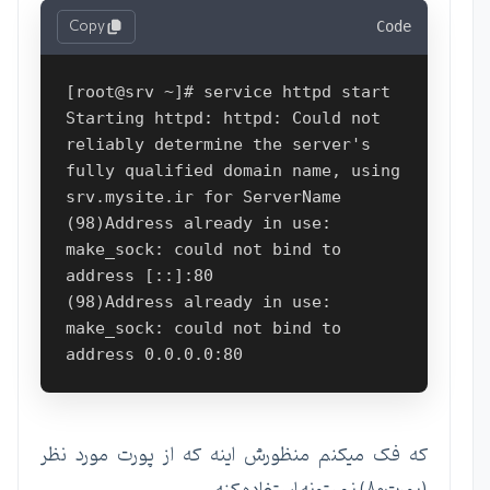
Copy
Code
[root@srv ~]# service httpd start

Starting httpd: httpd: Could not 
reliably determine the server's 
fully qualified domain name, using 
srv.mysite.ir for ServerName

(98)Address already in use: 
make_sock: could not bind to 
address [::]:80

(98)Address already in use: 
make_sock: could not bind to 
که فک میکنم منظورش اینه که از پورت مورد نظر