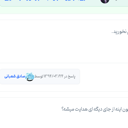
خورید .
پاسخ در 1394/03/24 توسط
صادق شعبانی
ن اینه از جای دیگه ای هدایت میشه؟