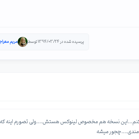
پرسیده شده در 1394/03/24 توسط
مریم معراج
 رو روی لینوکس نصب کنم...این نسخه هم مخصوص لینوکس هستش....ولی تصورم اینه که
امندی....چجور میشه