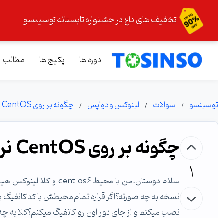
تخفیف های داغ در جشنواره تابستانه توسینسو
دوره ها
پکیج ها
مطالب
توسینسو
سوالات
لینوکس و دواپس
چگونه بر روی CentOS نرم افزار نصب کنیم ؟
چگونه بر روی CentOS نرم افزار نصب کنیم ؟
1
سلام دوستان.من با محیط 
نسخه به چه صورته؟اگر قراره تمام محیطش با کد کانفیگ بش
نصب میکنم و از جای دور اون رو کانفیگ میکنم؟کلا به چه