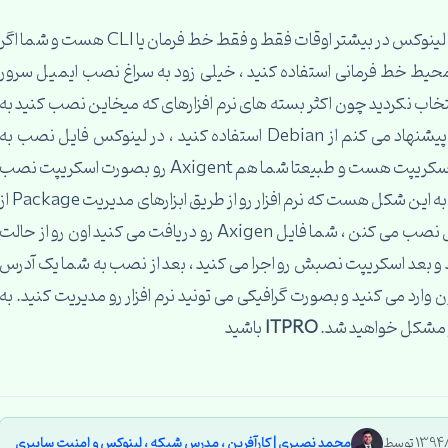
دوست عزیز ، محیط نصب نرم افزارها در سیستم عامل لینوکس در بیشتر اوقات فقط و فقط خط فرمان یا CLI هست و شما اگ
ن محیط خط فرمانی استفاده کنید ، خیلی زود به سراغ نصب ایمیل سرور
و انتخاب نکردید چون اکثر بسته های نرم افزارهای که میخاین نصب کنید به
دلیل تحریم CentOS به کاربرای ایرانی داده نمیشه ، پیشنهاد می کنم از Debian استفاده کنید ، در لینوکس فایل نصب به
شکل Exe یا MSI وجود نداره بلکه همه چیز بصورت اسکریپت هست و طبیعتا شما هم Axigent رو بصورت اسکریپت نصب
خواهید کرد ، مکانیزم نصب اکثر نرم افزارها در لینوکس به این شکل هست که نرم افزار رو از طریق ابزارهای مدیریت ge
اینترنت یا مستقیم نصب می کنن و یا با استفاده از فایل نصب می کنن ، شما فایل Axigen رو دریافت می کنید اون رو از حالت
و بعد اسکریپت نصبش رو اجرا می کنید ، بعد از نصب به شما یک آدرس
ون وارد می کنید و بصورت گرافیکی می تونید نرم افزار رو مدیریت کنید. به
چار مشکل خواهید شد.
ITPRO
باشید
محمد نصیری | کارآفرین ، مدرس شبکه ، لینوکس و امنیت سایبری