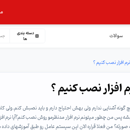
ما
دسته بندی
سوالات
ها
cent os6 و کلا لینوکس هیچ گونه آشنایی ندارم ولی بهش احتیاج دارم و باید نصبش کنم.ولی ک
ه پس من چطور میتونم نرم افزار مدنظرمو روش نصب کنم؟آیا نرم افزار
 صورته؟ من فعلا قراره الان این سیستم عامل رو طبق آموزشهای داده 