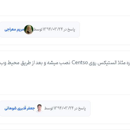
پاسخ در 1394/03/24 توسط
مریم معراجی
بسته به نرم افزاری که شما می خواین استفاده کنید داره مثلا الستیکس روی Centso نصب میشه و بعد از طریق محیط وب
پاسخ در 1394/03/24 توسط
جعفر قنبری شوهانی