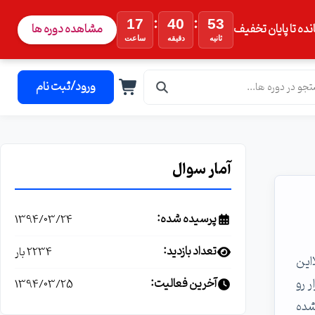
:
:
17
40
52
نده تا پایان تخفیف
مشاهده دوره ها
ثانیه
دقیقه
ساعت
ورود/ثبت نام
آمار سوال
پرسیده شده:
1394/03/24
تعداد بازدید:
2234 بار
لااین
 رو
آخرین فعالیت:
1394/03/25
شده