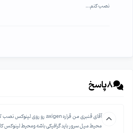
نصب کنم...
8
پاسخ
آقای قنبری من قراره axigen
محیط میل سرور باید گرافیکی باشه ومحیط لینوکس ک