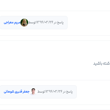
پاسخ در 1394/03/24 توسط
مریم معراجی
شته باشید
پاسخ در 1394/03/24 توسط
جعفر قنبری شوهانی